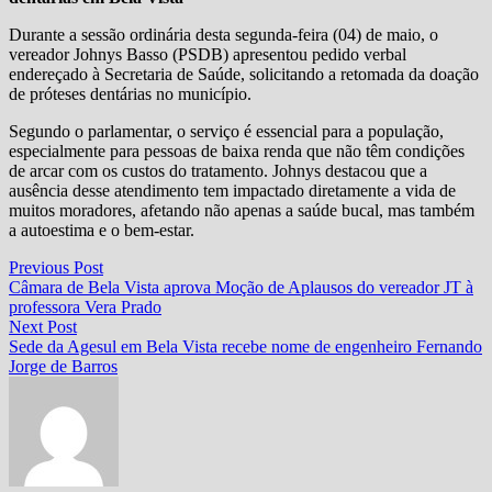
Durante a sessão ordinária desta segunda-feira (04) de maio, o
vereador Johnys Basso (PSDB) apresentou pedido verbal
endereçado à Secretaria de Saúde, solicitando a retomada da doação
de próteses dentárias no município.
Segundo o parlamentar, o serviço é essencial para a população,
especialmente para pessoas de baixa renda que não têm condições
de arcar com os custos do tratamento. Johnys destacou que a
ausência desse atendimento tem impactado diretamente a vida de
muitos moradores, afetando não apenas a saúde bucal, mas também
a autoestima e o bem-estar.
Navegação
Previous
Previous Post
post:
Câmara de Bela Vista aprova Moção de Aplausos do vereador JT à
de
professora Vera Prado
Post
Next
Next Post
post:
Sede da Agesul em Bela Vista recebe nome de engenheiro Fernando
Jorge de Barros