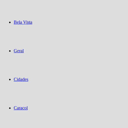
Bela Vista
Geral
Cidades
Caracol