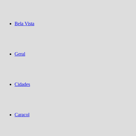
Bela Vista
Geral
Cidades
Caracol