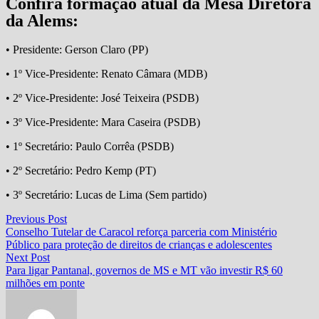
Confira formação atual da Mesa Diretora
da Alems:
• Presidente: Gerson Claro (PP)
• 1º Vice-Presidente: Renato Câmara (MDB)
• 2º Vice-Presidente: José Teixeira (PSDB)
• 3º Vice-Presidente: Mara Caseira (PSDB)
• 1º Secretário: Paulo Corrêa (PSDB)
• 2º Secretário: Pedro Kemp (PT)
• 3º Secretário: Lucas de Lima (Sem partido)
Navegação
Previous
Previous Post
post:
Conselho Tutelar de Caracol reforça parceria com Ministério
de
Público para proteção de direitos de crianças e adolescentes
Post
Next
Next Post
post:
Para ligar Pantanal, governos de MS e MT vão investir R$ 60
milhões em ponte