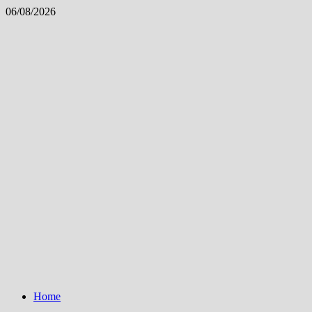
Skip
06/08/2026
to
content
Home