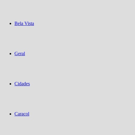
Bela Vista
Geral
Cidades
Caracol