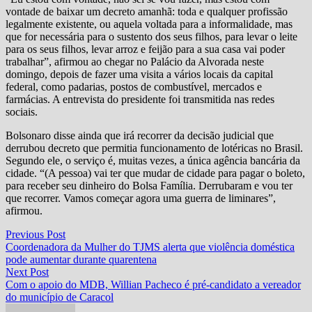
vontade de baixar um decreto amanhã: toda e qualquer profissão
legalmente existente, ou aquela voltada para a informalidade, mas
que for necessária para o sustento dos seus filhos, para levar o leite
para os seus filhos, levar arroz e feijão para a sua casa vai poder
trabalhar”, afirmou ao chegar no Palácio da Alvorada neste
domingo, depois de fazer uma visita a vários locais da capital
federal, como padarias, postos de combustível, mercados e
farmácias. A entrevista do presidente foi transmitida nas redes
sociais.
Bolsonaro disse ainda que irá recorrer da decisão judicial que
derrubou decreto que permitia funcionamento de lotéricas no Brasil.
Segundo ele, o serviço é, muitas vezes, a única agência bancária da
cidade. “(A pessoa) vai ter que mudar de cidade para pagar o boleto,
para receber seu dinheiro do Bolsa Família. Derrubaram e vou ter
que recorrer. Vamos começar agora uma guerra de liminares”,
afirmou.
Navegação
Previous
Previous Post
post:
Coordenadora da Mulher do TJMS alerta que violência doméstica
de
pode aumentar durante quarentena
Post
Next
Next Post
post:
Com o apoio do MDB, Willian Pacheco é pré-candidato a vereador
do município de Caracol