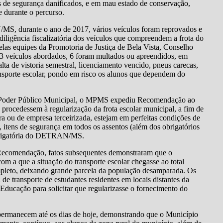
s de segurança danificados, e em mau estado de conservação,
e durante o percurso.
/MS, durante o ano de 2017, vários veículos foram reprovados e
diligência fiscalizatória dos veículos que compreendem a frota do
pelas equipes da Promotoria de Justiça de Bela Vista, Conselho
s 13 veículos abordados, 6 foram multados ou apreendidos, em
falta de vistoria semestral, licenciamento vencido, pneus carecas,
ransporte escolar, pondo em risco os alunos que dependem do
do Poder Público Municipal, o MPMS expediu Recomendação ao
 procedessem à regularização da frota escolar municipal, a fim de
ura ou de empresa terceirizada, estejam em perfeitas condições de
itens de segurança em todos os assentos (além dos obrigatórios
 obrigatória do DETRAN/MS.
 Recomendação, fatos subsequentes demonstraram que o
m a que a situação do transporte escolar chegasse ao total
ompleto, deixando grande parcela da população desamparada. Os
e transporte de estudantes residentes em locais distantes da
 Educação para solicitar que regularizasse o fornecimento do
e permanecem até os dias de hoje, demonstrando que o Município