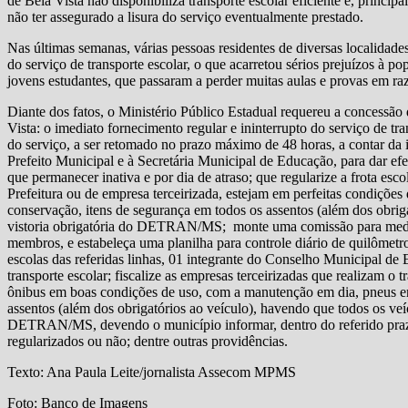
de Bela Vista não disponibiliza transporte escolar eficiente e, princi
não ter assegurado a lisura do serviço eventualmente prestado.
Nas últimas semanas, várias pessoas residentes de diversas localida
do serviço de transporte escolar, o que acarretou sérios prejuízos à po
jovens estudantes, que passaram a perder muitas aulas e provas em raz
Diante dos fatos, o Ministério Público Estadual requereu a concessão
Vista: o imediato fornecimento regular e ininterrupto do serviço de tran
do serviço, a ser retomado no prazo máximo de 48 horas, a contar da 
Prefeito Municipal e à Secretária Municipal de Educação, para dar efeti
que permanecer inativa e por dia de atraso; que regularize a frota esco
Prefeitura ou de empresa terceirizada, estejam em perfeitas condiçõ
conservação, itens de segurança em todos os assentos (além dos obrig
vistoria obrigatória do DETRAN/MS; monte uma comissão para mediç
membros, e estabeleça uma planilha para controle diário de quilômetro
escolas das referidas linhas, 01 integrante do Conselho Municipal de
transporte escolar; fiscalize as empresas terceirizadas que realizam o 
ônibus em boas condições de uso, com a manutenção em dia, pneus e
assentos (além dos obrigatórios ao veículo), havendo que todos os veí
DETRAN/MS, devendo o município informar, dentro do referido prazo,
regularizados ou não; dentre outras providências.
Texto: Ana Paula Leite/jornalista Assecom MPMS
Foto: Banco de Imagens