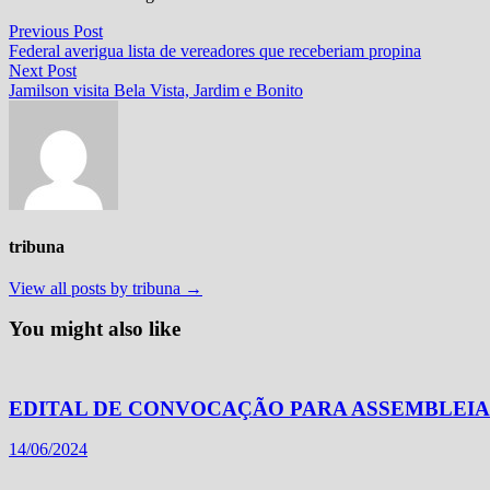
Navegação
Previous
Previous Post
post:
Federal averigua lista de vereadores que receberiam propina
de
Next
Next Post
Post
post:
Jamilson visita Bela Vista, Jardim e Bonito
tribuna
View all posts by tribuna →
You might also like
EDITAL DE CONVOCAÇÃO PARA ASSEMBLEIA
14/06/2024