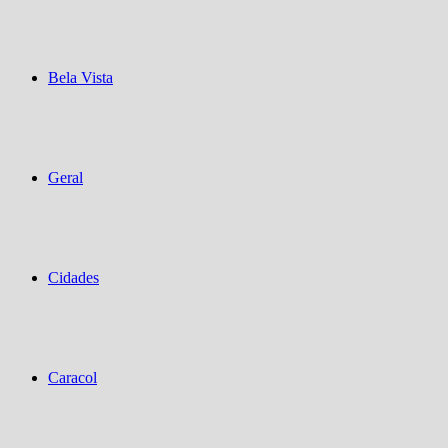
Bela Vista
Geral
Cidades
Caracol