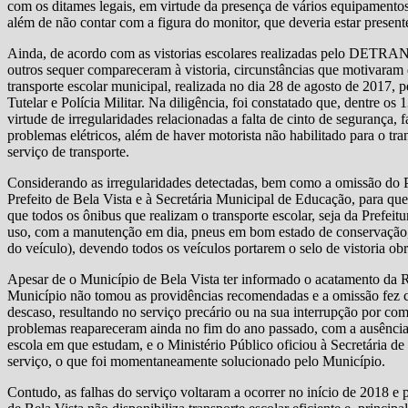
com os ditames legais, em virtude da presença de vários equipamento
além de não contar com a figura do monitor, que deveria estar present
Ainda, de acordo com as vistorias escolares realizadas pelo DETRAN
outros sequer compareceram à vistoria, circunstâncias que motivaram 
transporte escolar municipal, realizada no dia 28 de agosto de 2017, 
Tutelar e Polícia Militar. Na diligência, foi constatado que, dentre o
virtude de irregularidades relacionadas a falta de cinto de segurança, 
problemas elétricos, além de haver motorista não habilitado para o t
serviço de transporte.
Considerando as irregularidades detectadas, bem como a omissão 
Prefeito de Bela Vista e à Secretária Municipal de Educação, para que
que todos os ônibus que realizam o transporte escolar, seja da Prefeit
uso, com a manutenção em dia, pneus em bom estado de conservação, 
do veículo), devendo todos os veículos portarem o selo de vistoria
Apesar de o Município de Bela Vista ter informado o acatamento da
Município não tomou as providências recomendadas e a omissão fez co
descaso, resultando no serviço precário ou na sua interrupção por c
problemas reapareceram ainda no fim do ano passado, com a ausência d
escola em que estudam, e o Ministério Público oficiou à Secretária de
serviço, o que foi momentaneamente solucionado pelo Município.
Contudo, as falhas do serviço voltaram a ocorrer no início de 2018 