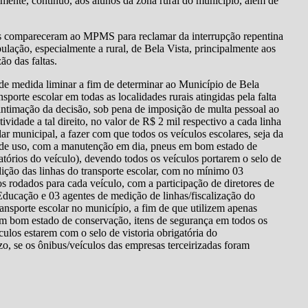
palmente, contínuo, aos alunos da zona rural do município, além de
des compareceram ao MPMS para reclamar da interrupção repentina
pulação, especialmente a rural, de Bela Vista, principalmente aos
ão das faltas.
 de medida liminar a fim de determinar ao Município de Bela
sporte escolar em todas as localidades rurais atingidas pela falta
intimação da decisão, sob pena de imposição de multa pessoal ao
vidade a tal direito, no valor de R$ 2 mil respectivo a cada linha
lar municipal, a fazer com que todos os veículos escolares, seja da
es de uso, com a manutenção em dia, pneus em bom estado de
atórios do veículo), devendo todos os veículos portarem o selo de
ão das linhas do transporte escolar, com no mínimo 03
s rodados para cada veículo, com a participação de diretores de
 Educação e 03 agentes de medição de linhas/fiscalização do
transporte escolar no município, a fim de que utilizem apenas
m bom estado de conservação, itens de segurança em todos os
culos estarem com o selo de vistoria obrigatória do
 se os ônibus/veículos das empresas terceirizadas foram