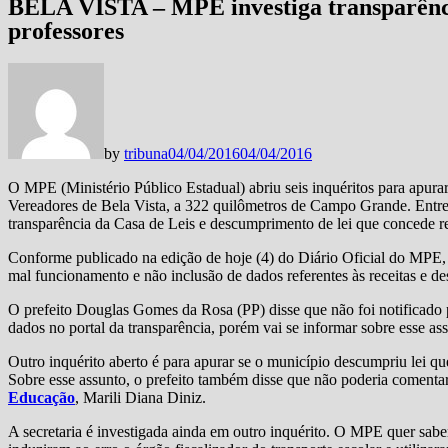
BELA VISTA – MPE investiga transparência
professores
by
tribuna
04/04/2016
04/04/2016
O MPE (Ministério Público Estadual) abriu seis inquéritos para apura
Vereadores de Bela Vista, a 322 quilômetros de Campo Grande. Entre o
transparência da Casa de Leis e descumprimento de lei que concede reaj
Conforme publicado na edição de hoje (4) do Diário Oficial do MPE, 
mal funcionamento e não inclusão de dados referentes às receitas e d
O prefeito Douglas Gomes da Rosa (PP) disse que não foi notificado p
dados no portal da transparência, porém vai se informar sobre esse as
Outro inquérito aberto é para apurar se o município descumpriu lei que
Sobre esse assunto, o prefeito também disse que não poderia comentar
Educação
, Marili Diana Diniz.
A secretaria é investigada ainda em outro inquérito. O MPE quer saber