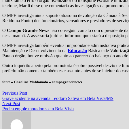
induziram ao erro o órgão fiscalizador do transporte escolar e utilizar
telefone, Marili disse que comentaria as investigações da promotoria 
O MPE investiga ainda suposto atraso na devolução da Câmara à Sec
Retido na Fonte) dos funcionários, vereadores e prestadores de serviç
O
Campo Grande News
não conseguiu contato com o presidente da
nesta manhã. A assessoria jurídica informou que estará a disposição pa
O MPE investiga também eventual improbidade administrativa pratic
Manutenção e Desenvolvimento da
Educação
Básica e de Valorizaçã
Para o órgão, houve omissão quanto ao parecer do balanço do ano de
Outro inquérito aberto pela promotoria é sobre possível desvio de fu
preferiu não comentar também este assunto antes de se inteirar do cas
fonte – Caroline Maldonado – campograndenews
Navegação
Previous
Previous Post
post:
Grave acidente na avenida Teodoro Sativa em Bela Vista/MS
de
Next
Next Post
Post
post:
Poeira engole moradores em Bela Vista