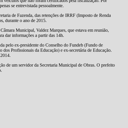
am veículos que não foram certificados pela fiscalização. Por
apenas se entrevistada pessoalmente.
retaria de Fazenda, das retenções de IRRF (Imposto de Renda
os, durante o ano de 2015.
 Câmara Municipal, Valdez Marques, que estava em reunião,
ra dar informações a partir das 14h.
ada pelo ex-presidente do Conselho do Fundeb (Fundo de
o dos Profissionais da Educação) e ex-secretária de Educação.
 2014.
nção de um servidor da Secretaria Municipal de Obras. O prefeito
o.