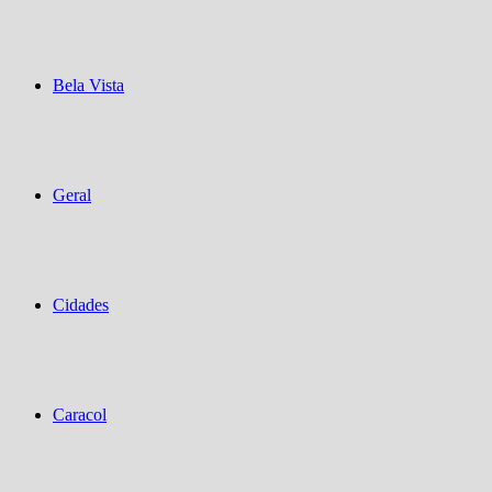
Bela Vista
Geral
Cidades
Caracol