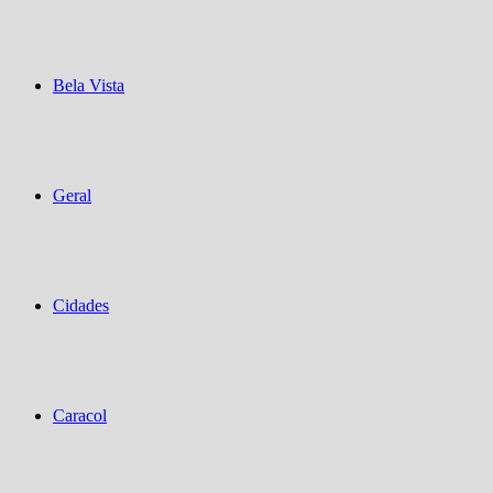
Bela Vista
Geral
Cidades
Caracol