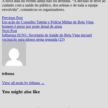
A nova data do evento ainda não foi definida. “A decisão se deve ao
cuidado com a saúde do público, dos artistas e de toda a equipe
envolvida”, comunicou os organizadores.
Navegação
Previous
Previous Post
post:
Em ação do Conselho Tutelar e Polícia Militar de Bela Vista,
de
homem é preso por porte ilegal de arma
Post
Next
Next Post
post:
Influenza H1N1: Secretaria de Saúde de Bela Vista iniciará
vacinação para idosos nesta segunda (23)
tribuna
View all posts by tribuna →
You might also like