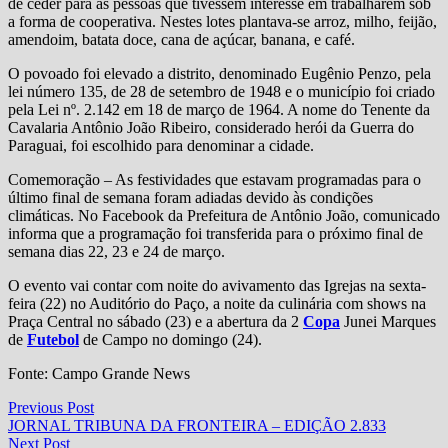
de ceder para as pessoas que tivessem interesse em trabalharem sob
a forma de cooperativa. Nestes lotes plantava-se arroz, milho, feijão,
amendoim, batata doce, cana de açúcar, banana, e café.
O povoado foi elevado a distrito, denominado Eugênio Penzo, pela
lei número 135, de 28 de setembro de 1948 e o município foi criado
pela Lei nº. 2.142 em 18 de março de 1964. A nome do Tenente da
Cavalaria Antônio João Ribeiro, considerado herói da Guerra do
Paraguai, foi escolhido para denominar a cidade.
Comemoração – As festividades que estavam programadas para o
último final de semana foram adiadas devido às condições
climáticas. No Facebook da Prefeitura de Antônio João, comunicado
informa que a programação foi transferida para o próximo final de
semana dias 22, 23 e 24 de março.
O evento vai contar com noite do avivamento das Igrejas na sexta-
feira (22) no Auditório do Paço, a noite da culinária com shows na
Praça Central no sábado (23) e a abertura da 2
Copa
Junei Marques
de
Futebol
de Campo no domingo (24).
Fonte: Campo Grande News
Navegação
Previous
Previous Post
post:
JORNAL TRIBUNA DA FRONTEIRA – EDIÇÃO 2.833
de
Next
Next Post