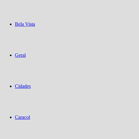
Bela Vista
Geral
Cidades
Caracol