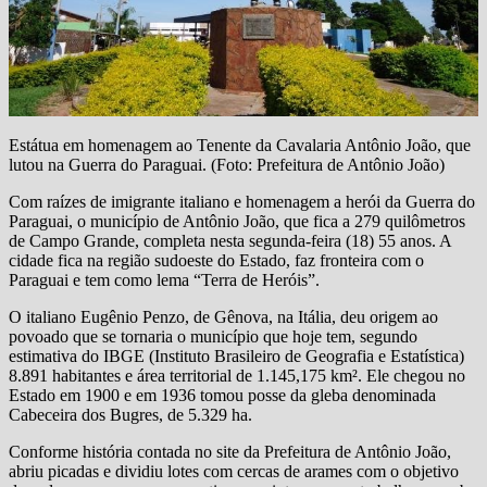
Estátua em homenagem ao Tenente da Cavalaria Antônio João, que
lutou na Guerra do Paraguai. (Foto: Prefeitura de Antônio João)
Com raízes de imigrante italiano e homenagem a herói da Guerra do
Paraguai, o município de Antônio João, que fica a 279 quilômetros
de Campo Grande, completa nesta segunda-feira (18) 55 anos. A
cidade fica na região sudoeste do Estado, faz fronteira com o
Paraguai e tem como lema “Terra de Heróis”.
O italiano Eugênio Penzo, de Gênova, na Itália, deu origem ao
povoado que se tornaria o município que hoje tem, segundo
estimativa do IBGE (Instituto Brasileiro de Geografia e Estatística)
8.891 habitantes e área territorial de 1.145,175 km². Ele chegou no
Estado em 1900 e em 1936 tomou posse da gleba denominada
Cabeceira dos Bugres, de 5.329 ha.
Conforme história contada no site da Prefeitura de Antônio João,
abriu picadas e dividiu lotes com cercas de arames com o objetivo