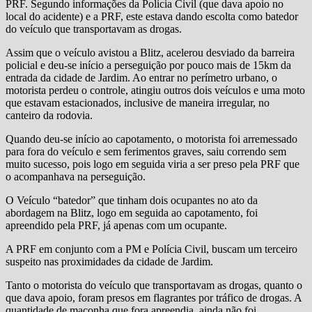
PRF. Segundo informações da Policia Civil (que dava apoio no
local do acidente) e a PRF, este estava dando escolta como batedor
do veículo que transportavam as drogas.
Assim que o veículo avistou a Blitz, acelerou desviado da barreira
policial e deu-se início a perseguição por pouco mais de 15km da
entrada da cidade de Jardim. Ao entrar no perímetro urbano, o
motorista perdeu o controle, atingiu outros dois veículos e uma moto
que estavam estacionados, inclusive de maneira irregular, no
canteiro da rodovia.
Quando deu-se início ao capotamento, o motorista foi arremessado
para fora do veículo e sem ferimentos graves, saiu correndo sem
muito sucesso, pois logo em seguida viria a ser preso pela PRF que
o acompanhava na perseguição.
O Veículo “batedor” que tinham dois ocupantes no ato da
abordagem na Blitz, logo em seguida ao capotamento, foi
apreendido pela PRF, já apenas com um ocupante.
A PRF em conjunto com a PM e Polícia Civil, buscam um terceiro
suspeito nas proximidades da cidade de Jardim.
Tanto o motorista do veículo que transportavam as drogas, quanto o
que dava apoio, foram presos em flagrantes por tráfico de drogas. A
quantidade de maconha que fora apreendia, ainda não foi