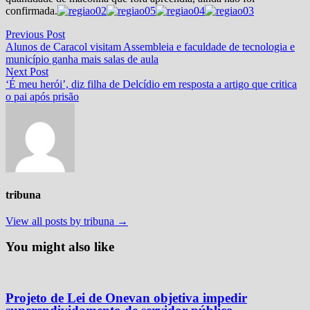
confirmada.
Navegação
Previous
Previous Post
post:
Alunos de Caracol visitam Assembleia e faculdade de tecnologia e
de
município ganha mais salas de aula
Post
Next
Next Post
post:
‘É meu herói’, diz filha de Delcídio em resposta a artigo que critica
o pai após prisão
tribuna
View all posts by tribuna →
You might also like
Projeto de Lei de Onevan objetiva impedir