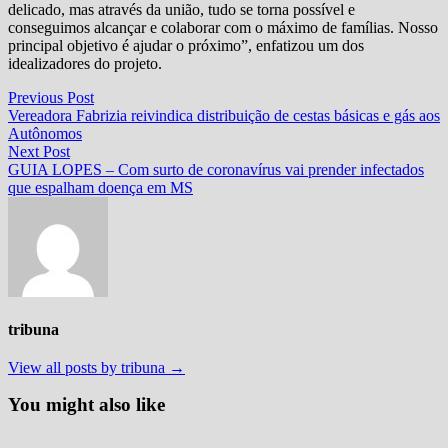
delicado, mas através da união, tudo se torna possível e
conseguimos alcançar e colaborar com o máximo de famílias. Nosso
principal objetivo é ajudar o próximo”, enfatizou um dos
idealizadores do projeto.
Navegação
Previous
Previous Post
post:
Vereadora Fabrizia reivindica distribuição de cestas básicas e gás aos
de
Autônomos
Post
Next
Next Post
post:
GUIA LOPES – Com surto de coronavírus vai prender infectados
que espalham doença em MS
tribuna
View all posts by tribuna →
You might also like