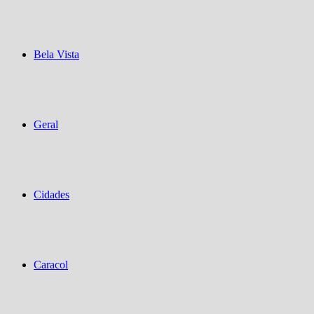
Bela Vista
Geral
Cidades
Caracol