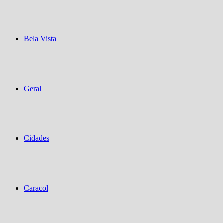
Bela Vista
Geral
Cidades
Caracol