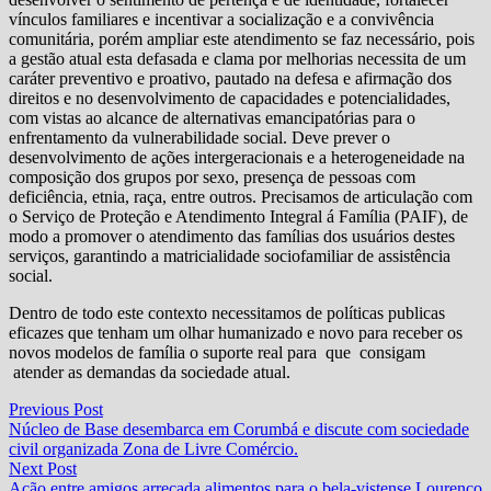
vínculos familiares e incentivar a socialização e a convivência
comunitária, porém ampliar este atendimento se faz necessário, pois
a gestão atual esta defasada e clama por melhorias necessita de um
caráter preventivo e proativo, pautado na defesa e afirmação dos
direitos e no desenvolvimento de capacidades e potencialidades,
com vistas ao alcance de alternativas emancipatórias para o
enfrentamento da vulnerabilidade social. Deve prever o
desenvolvimento de ações intergeracionais e a heterogeneidade na
composição dos grupos por sexo, presença de pessoas com
deficiência, etnia, raça, entre outros. Precisamos de articulação com
o Serviço de Proteção e Atendimento Integral á Família (PAIF), de
modo a promover o atendimento das famílias dos usuários destes
serviços, garantindo a matricialidade sociofamiliar de assistência
social.
Dentro de todo este contexto necessitamos de políticas publicas
eficazes que tenham um olhar humanizado e novo para receber os
novos modelos de família o suporte real para que consigam
atender as demandas da sociedade atual.
Navegação
Previous
Previous Post
post:
Núcleo de Base desembarca em Corumbá e discute com sociedade
de
civil organizada Zona de Livre Comércio.
Post
Next
Next Post
post:
Ação entre amigos arrecada alimentos para o bela-vistense Lourenço