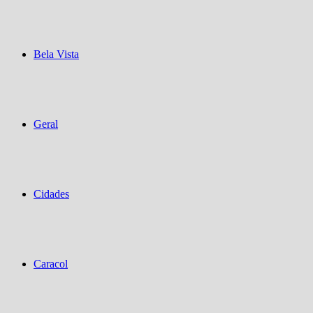
Bela Vista
Geral
Cidades
Caracol