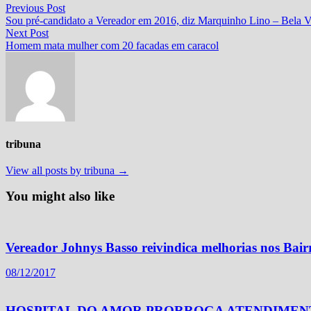
Navegação
Previous
Previous Post
post:
Sou pré-candidato a Vereador em 2016, diz Marquinho Lino – Bela V
de
Next
Next Post
Post
post:
Homem mata mulher com 20 facadas em caracol
tribuna
View all posts by tribuna →
You might also like
Vereador Johnys Basso reivindica melhorias nos Bairr
08/12/2017
HOSPITAL DO AMOR PRORROGA ATENDIMEN