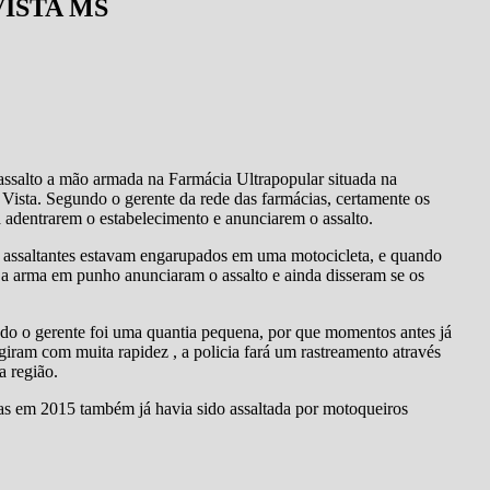
ISTA MS
 assalto a mão armada na Farmácia Ultrapopular situada na
ista. Segundo o gerente da rede das farmácias, certamente os
adentrarem o estabelecimento e anunciarem o assalto.
s assaltantes estavam engarupados em uma motocicleta, e quando
 a arma em punho anunciaram o assalto e ainda disseram se os
ndo o gerente foi uma quantia pequena, por que momentos antes já
agiram com muita rapidez , a policia fará um rastreamento através
a região.
s em 2015 também já havia sido assaltada por motoqueiros