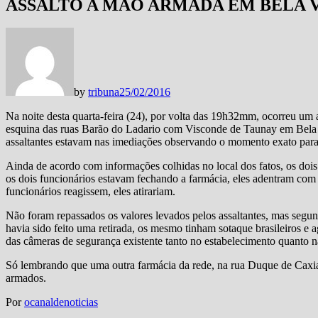
ASSALTO A MÃO ARMADA EM BELA V
by
tribuna
25/02/2016
Na noite desta quarta-feira (24), por volta das 19h32mm, ocorreu um
esquina das ruas Barão do Ladario com Visconde de Taunay em Bela V
assaltantes estavam nas imediações observando o momento exato para 
Ainda de acordo com informações colhidas no local dos fatos, os doi
os dois funcionários estavam fechando a farmácia, eles adentram com
funcionários reagissem, eles atirariam.
Não foram repassados os valores levados pelos assaltantes, mas segu
havia sido feito uma retirada, os mesmo tinham sotaque brasileiros e 
das câmeras de segurança existente tanto no estabelecimento quanto n
Só lembrando que uma outra farmácia da rede, na rua Duque de Caxia
armados.
Por
ocanaldenoticias