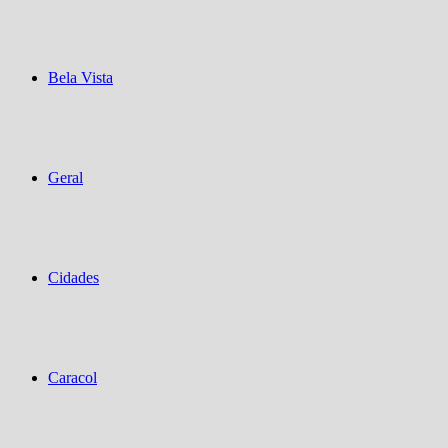
Bela Vista
Geral
Cidades
Caracol