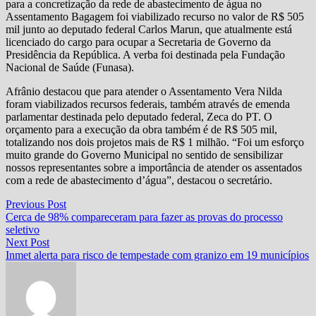
para a concretização da rede de abastecimento de água no
Assentamento Bagagem foi viabilizado recurso no valor de R$ 505
mil junto ao deputado federal Carlos Marun, que atualmente está
licenciado do cargo para ocupar a Secretaria de Governo da
Presidência da República. A verba foi destinada pela Fundação
Nacional de Saúde (Funasa).
Afrânio destacou que para atender o Assentamento Vera Nilda
foram viabilizados recursos federais, também através de emenda
parlamentar destinada pelo deputado federal, Zeca do PT. O
orçamento para a execução da obra também é de R$ 505 mil,
totalizando nos dois projetos mais de R$ 1 milhão. “Foi um esforço
muito grande do Governo Municipal no sentido de sensibilizar
nossos representantes sobre a importância de atender os assentados
com a rede de abastecimento d’água”, destacou o secretário.
Navegação
Previous
Previous Post
post:
Cerca de 98% compareceram para fazer as provas do processo
de
seletivo
Post
Next
Next Post
post:
Inmet alerta para risco de tempestade com granizo em 19 municípios