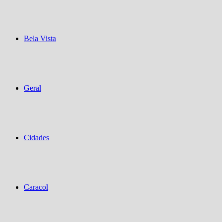
Bela Vista
Geral
Cidades
Caracol