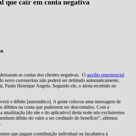
 que cair em conta negativa
an
 deixaram as contas dos clientes negativas. O
auxílio emergencial
 do novo coronavírus não poderá ser debitado automaticamente,
l, Paulo Henrique Angelo. Segundo ele, o alerta recebido no
haverá o débito [automático]. A gente colocou uma mensagem de
uais débitos na conta que pudessem ser descontados. Com a
 atualização [do site e do aplicativo] desta noite nós excluiremos
nenhum débito do valor a ser creditado do benefício”, afirmou
.
omos que pagam contribuição individual ou facultativa à