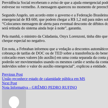
Previdência Social receberam o aviso de que a ajuda emergencial poder
estivesse no vermelho. A mensagem apareceu no momento de preenche
Segundo Angelo, um acordo entre o governo e a Federação Brasileira 
emergencial de R$ 600, que podem chegar a R$ 1,2 mil para mães solt
“Colocamos mensagem de alerta para eventual desconto de débitos do
será retirada do sistema ainda hoje à noite”, garantiu.
Pela manhã, o ministro da Cidadania, Onyx Lorenzoni, tinha dito que
cheque especial no negativo.
Em nota, a Febraban informou que a vedação a descontos automáticos
cobrança de tarifas de DOC ou de TED sobre a transferência do benefí
colocarão esses valores [do auxílio] em uma conta separada da conta p
poderão ser movimentados usando os mesmos cartão e senha da conta p
indevidos sobre o valor do auxílio emergencial”, explicou a entidade.
Navegação
Previous
Previous Post
post:
União reconhece estado de calamidade pública em MS
de
Next
Next Post
Post
post:
Nota Informativa – GRÊMIO PEDRO RUFINO