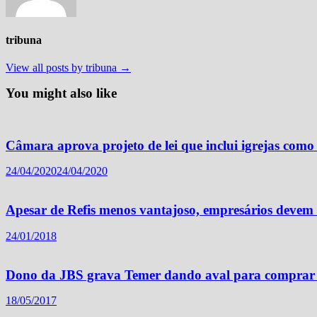
tribuna
View all posts by tribuna →
You might also like
Câmara aprova projeto de lei que inclui igrejas como 
24/04/2020
24/04/2020
Apesar de Refis menos vantajoso, empresários devem 
24/01/2018
Dono da JBS grava Temer dando aval para comprar 
18/05/2017