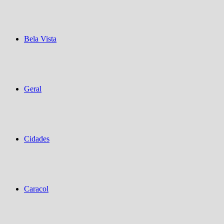
Bela Vista
Geral
Cidades
Caracol