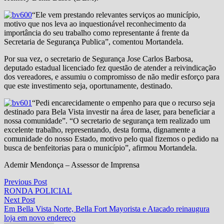
“Ele vem prestando relevantes serviços ao município,
motivo que nos leva ao inquestionável reconhecimento da
importância do seu trabalho como representante á frente da
Secretaria de Segurança Publica”, comentou Mortandela.
Por sua vez, o secretario de Segurança Jose Carlos Barbosa,
deputado estadual licenciado fez questão de atender a reivindicação
dos vereadores, e assumiu o compromisso de não medir esforço para
que este investimento seja, oportunamente, destinado.
“Pedi encarecidamente o empenho para que o recurso seja
destinado para Bela Vista investir na área de laser, para beneficiar a
nossa comunidade”. “O secretario de segurança tem realizado um
excelente trabalho, representando, desta forma, dignamente a
comunidade do nosso Estado, motivo pelo qual fizemos o pedido na
busca de benfeitorias para o município”, afirmou Mortandela.
Ademir Mendonça – Assessor de Imprensa
Navegação
Previous
Previous Post
post:
RONDA POLICIAL
de
Next
Next Post
Post
post:
Em Bella Vista Norte, Bella Fort Mayorista e Atacado reinaugura
loja em novo endereço