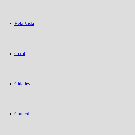
Bela Vista
Geral
Cidades
Caracol