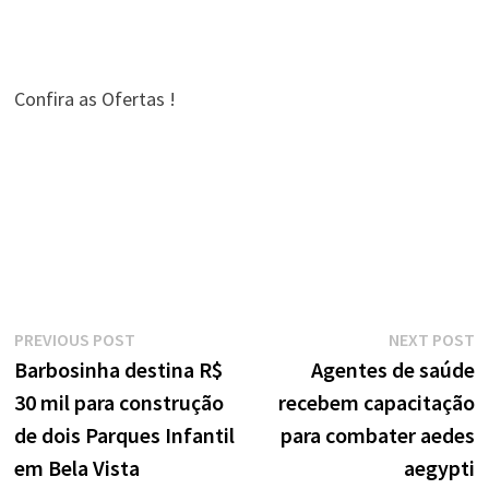
Confira as Ofertas !
Navegação
Previous
N
PREVIOUS POST
NEXT POST
de
post:
p
Barbosinha destina R$
Agentes de saúde
30 mil para construção
recebem capacitação
Post
de dois Parques Infantil
para combater aedes
em Bela Vista
aegypti