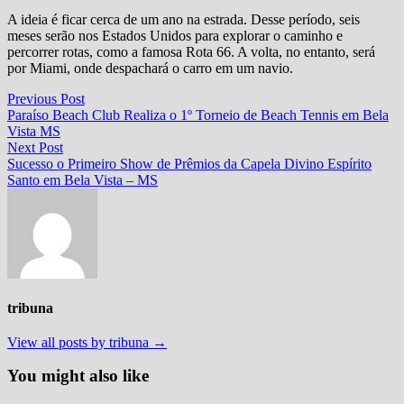
A ideia é ficar cerca de um ano na estrada. Desse período, seis
meses serão nos Estados Unidos para explorar o caminho e
percorrer rotas, como a famosa Rota 66. A volta, no entanto, será
por Miami, onde despachará o carro em um navio.
Navegação
Previous
Previous Post
post:
Paraíso Beach Club Realiza o 1º Torneio de Beach Tennis em Bela
de
Vista MS
Post
Next
Next Post
post:
Sucesso o Primeiro Show de Prêmios da Capela Divino Espírito
Santo em Bela Vista – MS
tribuna
View all posts by tribuna →
You might also like