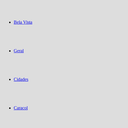
Bela Vista
Geral
Cidades
Caracol