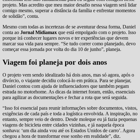
projeto. Mas acredito que meu maior desafio nessa viagem será lidar
comigo mesmo, superar a distância da família e enfrentar momentos
de solidão”, conta.
Mesmo com todas as incertezas de se aventurar dessa forma, Daniel
conta ao
Jornal Midiamax
que está empolgado com o projeto. Isso
porque irá conhecer lugares novos e ter experiências que devem
marcar sua vida para sempre. “Se tudo correr como planejado, devo
começar essa jornada por volta do dia 10 de junho”, planeja.
Viagem foi planeja por dois anos
O projeto vem sendo idealizado há dois anos, mas só agora, após o
divórcio, o viajante decidiu colocá-lo em prática. Para se planejar,
Daniel contou com ajuda de influenciadores que também pegam
estrada no motorhome. As dicas da internet foram, então, essenciais
para agilizar as documentações e fechar a rota que será seguida.
“Isso foi essencial para reunir informações sobre documentos, vistos,
exigências de cada país e toda a logística envolvida. A inspiração, no
entanto, sempre veio de dentro. Desde moleque eu já fazia pequenas
viagens de bicicleta entre cidades vizinhas, e já naquela época
sonhava: ‘um dia ainda vou até os Estados Unidos de carro’. Agora
chegou a hora de transformar esse sonho em realidade”, diz.