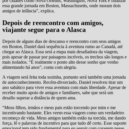
por cidades como Nova Orleans, Washington, Nova York e finalizar
essa grande jornada em Boston, Massachusetts, onde moram dois
amigos de infância”, explica.
Depois de reencontro com amigos,
viajante segue para o Alasca
Depois de alguns dias de descanso e reencontro com seus amigos
em Boston, Daniel dará sequência à aventura rumo ao Canadá, até
chegar ao Alasca. Essa será a etapa mais desafiadora da viagem,
pois apesar de passar por paisagens incríveis, os trechos são longos e
mais isolados. “É realmente o ponto alto desse sonho que venho
alimentando há anos”, conta com alegria.
A viagem será feita toda sozinha, portanto será também uma jornada
de autoconhecimento. Recém-divorciado, Daniel resolveu tirar um
ano sabático para viver essa aventura com mais liberdade. Apesar de
receber muito apoio de amigos e familiares, sabe que será um
desafio superar a distância de quem ama.
“Meus filhos, irmãos e meus pais estão torcendo por mim e me
incentivando bastante. Eles veem essa viagem como um verdadeiro
recomeço de vida. Meus amigos também estão na torcida, me dando
força, fé e palavras de incentivo para que tudo dê certo. Esse suporte
emocional tem sido fundamental para eu seguir com coragem nesse