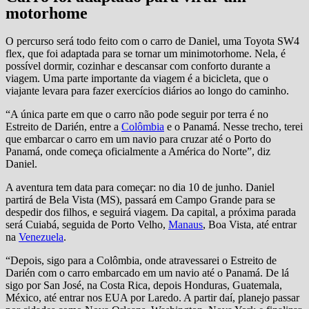
motorhome
O percurso será todo feito com o carro de Daniel, uma Toyota SW4
flex, que foi adaptada para se tornar um minimotorhome. Nela, é
possível dormir, cozinhar e descansar com conforto durante a
viagem. Uma parte importante da viagem é a bicicleta, que o
viajante levara para fazer exercícios diários ao longo do caminho.
“A única parte em que o carro não pode seguir por terra é no
Estreito de Darién, entre a
Colômbia
e o Panamá. Nesse trecho, terei
que embarcar o carro em um navio para cruzar até o Porto do
Panamá, onde começa oficialmente a América do Norte”, diz
Daniel.
A aventura tem data para começar: no dia 10 de junho. Daniel
partirá de Bela Vista (MS), passará em Campo Grande para se
despedir dos filhos, e seguirá viagem. Da capital, a próxima parada
será Cuiabá, seguida de Porto Velho,
Manaus
, Boa Vista, até entrar
na
Venezuela
.
“Depois, sigo para a Colômbia, onde atravessarei o Estreito de
Darién com o carro embarcado em um navio até o Panamá. De lá
sigo por San José, na Costa Rica, depois Honduras, Guatemala,
México, até entrar nos EUA por Laredo. A partir daí, planejo passar