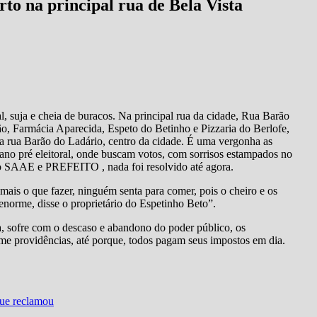
o na principal rua de Bela Vista
l, suja e cheia de buracos. Na principal rua da cidade, Rua Barão
o, Farmácia Aparecida, Espeto do Betinho e Pizzaria do Berlofe,
a rua Barão do Ladário, centro da cidade. É uma vergonha as
ano pré eleitoral, onde buscam votos, com sorrisos estampados no
m o SAAE e PREFEITO , nada foi resolvido até agora.
mais o que fazer, ninguém senta para comer, pois o cheiro e os
 enorme, disse o proprietário do Espetinho Beto”.
a, sofre com o descaso e abandono do poder público, os
providências, até porque, todos pagam seus impostos em dia.
ue reclamou