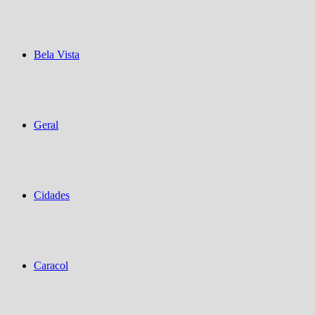
Bela Vista
Geral
Cidades
Caracol