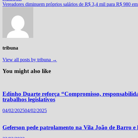
Post
post:
Vereadores diminuem próprios salários de R$ 3,4 mil para R$ 980 e
tribuna
View all posts by tribuna →
You might also like
Edinho Duarte reforça “Compromisso, responsabilida
trabalhos legislativos
04/02/2025
04/02/2025
Geferson pede patrolamento na Vila João de Barro 