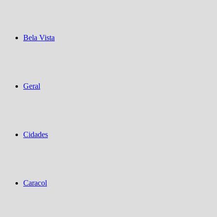
Bela Vista
Geral
Cidades
Caracol