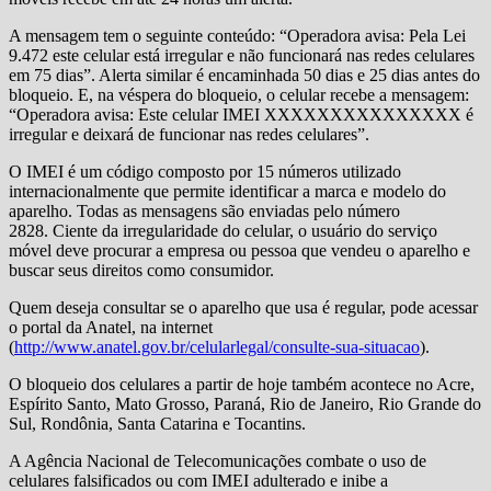
A mensagem tem o seguinte conteúdo: “Operadora avisa: Pela Lei
9.472 este celular está irregular e não funcionará nas redes celulares
em 75 dias”. Alerta similar é encaminhada 50 dias e 25 dias antes do
bloqueio. E, na véspera do bloqueio, o celular recebe a mensagem:
“Operadora avisa: Este celular IMEI XXXXXXXXXXXXXXX é
irregular e deixará de funcionar nas redes celulares”.
O IMEI é um código composto por 15 números utilizado
internacionalmente que permite identificar a marca e modelo do
aparelho. Todas as mensagens são enviadas pelo número
2828. Ciente da irregularidade do celular, o usuário do serviço
móvel deve procurar a empresa ou pessoa que vendeu o aparelho e
buscar seus direitos como consumidor.
Quem deseja consultar se o aparelho que usa é regular, pode acessar
o portal da Anatel, na internet
(
http://www.anatel.gov.br/celularlegal/consulte-sua-situacao
).
O bloqueio dos celulares a partir de hoje também acontece no Acre,
Espírito Santo, Mato Grosso, Paraná, Rio de Janeiro, Rio Grande do
Sul, Rondônia, Santa Catarina e Tocantins.
A Agência Nacional de Telecomunicações combate o uso de
celulares falsificados ou com IMEI adulterado e inibe a