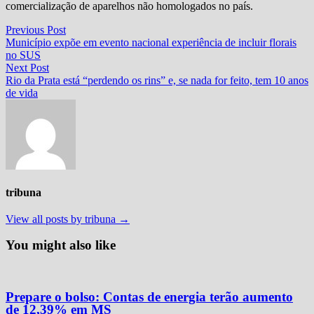
comercialização de aparelhos não homologados no país.
Navegação
Previous
Previous Post
post:
Município expõe em evento nacional experiência de incluir florais
de
no SUS
Post
Next
Next Post
post:
Rio da Prata está “perdendo os rins” e, se nada for feito, tem 10 anos
de vida
tribuna
View all posts by tribuna →
You might also like
Prepare o bolso: Contas de energia terão aumento
de 12,39% em MS