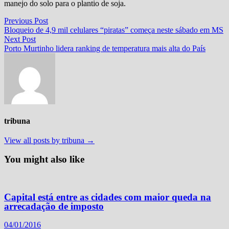
manejo do solo para o plantio de soja.
Navegação
Previous
Previous Post
post:
Bloqueio de 4,9 mil celulares “piratas” começa neste sábado em MS
de
Next
Next Post
Post
post:
Porto Murtinho lidera ranking de temperatura mais alta do País
tribuna
View all posts by tribuna →
You might also like
Capital está entre as cidades com maior queda na
arrecadação de imposto
04/01/2016