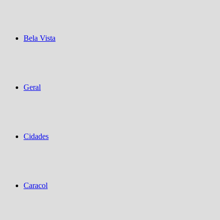
Bela Vista
Geral
Cidades
Caracol