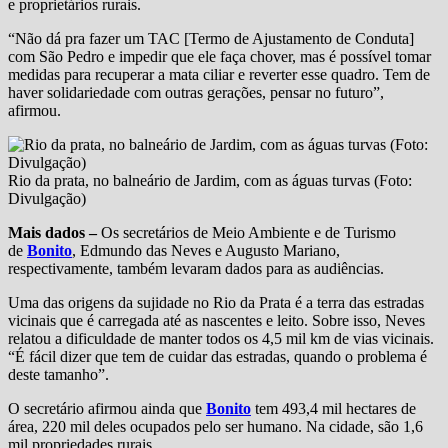
e proprietários rurais.
“Não dá pra fazer um TAC [Termo de Ajustamento de Conduta]
com São Pedro e impedir que ele faça chover, mas é possível tomar
medidas para recuperar a mata ciliar e reverter esse quadro. Tem de
haver solidariedade com outras gerações, pensar no futuro”,
afirmou.
Rio da prata, no balneário de Jardim, com as águas turvas (Foto:
Divulgação)
Mais dados –
Os secretários de Meio Ambiente e de Turismo
de
Bonito
, Edmundo das Neves e Augusto Mariano,
respectivamente, também levaram dados para as audiências.
Uma das origens da sujidade no Rio da Prata é a terra das estradas
vicinais que é carregada até as nascentes e leito. Sobre isso, Neves
relatou a dificuldade de manter todos os 4,5 mil km de vias vicinais.
“É fácil dizer que tem de cuidar das estradas, quando o problema é
deste tamanho”.
O secretário afirmou ainda que
Bonito
tem 493,4 mil hectares de
área, 220 mil deles ocupados pelo ser humano. Na cidade, são 1,6
mil propriedades rurais.