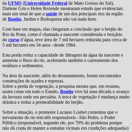
da
UFMS
(
Universidade Federal
de Mato Grosso do Sul),
Darlene Gris e Helen Rezende mostraram estudo que evidenciais
mais um sinal de que a
saúde
de um dos principais rios da região
de
Bonito
, Jardim e Bodoquena não vai nada bem.
Com base em mapas, elas chegaram a conclusão que o brejão do
Rio da Prata, como é chamada a nascente considerada o berçário
do
curso
d’água, teve área de 7 mil hectares reduzida para cerca de
5 mil hectares em 34 anos –desde 1984.
Esta perda reduz a capacidade de filtragem da água da nascente e
aumenta o fluxo do rio, acelerando também o carreamento dos
resíduos e sedimentos.
Na área da nascente, além do desmatamento, foram encontrados
construções de açudes e represas.
Sobre a perda de vegetação, a pesquisa mostra que, em resumo,
assim como em todo o Estado,
Bonito
vive há uma década o avanço
da lavoura onde era pecuária. A troca de vegetação é mudança muito
drástica e reduz a permeabilidade do brejão.
Sobre a situação, o promotor Luciano Loubet comentou que o
turvamento do rio tem três responsáveis –São Pedro, o Poder
Público (responsável, segundo ele, por 70% do problema porque
não dá conta de manter a estradas vicinais em condições adequadas)