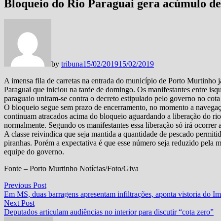
Bloqueio do Rio Paraguai gera acúmulo de 
by
tribuna
15/02/2019
15/02/2019
A imensa fila de carretas na entrada do município de Porto Murtinho ja
Paraguai que iniciou na tarde de domingo. Os manifestantes entre isque
paraguaio uniram-se contra o decreto estipulado pelo governo no cota
O bloqueio segue sem prazo de encerramento, no momento a navegaçã
continuam atracados acima do bloqueio aguardando a liberação do rio
normalmente. Segundo os manifestantes essa liberação só irá ocorrer 
A classe reivindica que seja mantida a quantidade de pescado permiti
piranhas. Porém a expectativa é que esse número seja reduzido pela me
equipe do governo.
Fonte – Porto Murtinho Notícias/Foto/Giva
Navegação
Previous
Previous Post
post:
Em MS, duas barragens apresentam infiltrações, aponta vistoria do Im
de
Next
Next Post
Post
post:
Deputados articulam audiências no interior para discutir “cota zero”