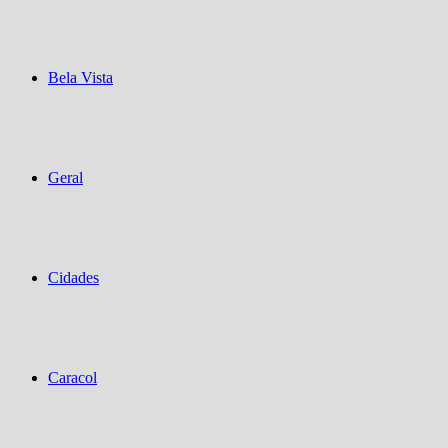
Bela Vista
Geral
Cidades
Caracol