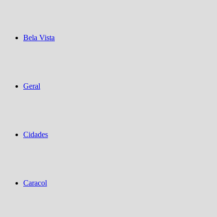
Bela Vista
Geral
Cidades
Caracol