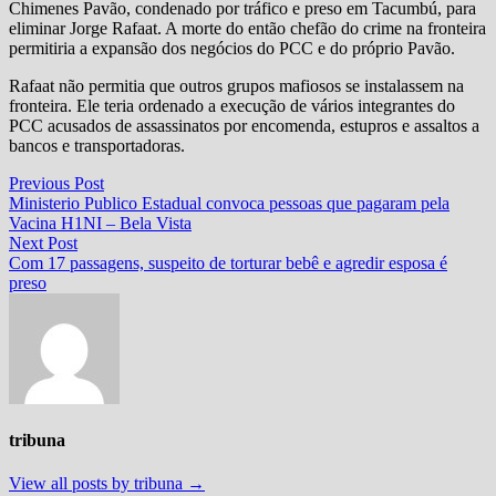
Chimenes Pavão, condenado por tráfico e preso em Tacumbú, para
eliminar Jorge Rafaat. A morte do então chefão do crime na fronteira
permitiria a expansão dos negócios do PCC e do próprio Pavão.
Rafaat não permitia que outros grupos mafiosos se instalassem na
fronteira. Ele teria ordenado a execução de vários integrantes do
PCC acusados de assassinatos por encomenda, estupros e assaltos a
bancos e transportadoras.
Navegação
Previous
Previous Post
post:
Ministerio Publico Estadual convoca pessoas que pagaram pela
de
Vacina H1NI – Bela Vista
Post
Next
Next Post
post:
Com 17 passagens, suspeito de torturar bebê e agredir esposa é
preso
tribuna
View all posts by tribuna →