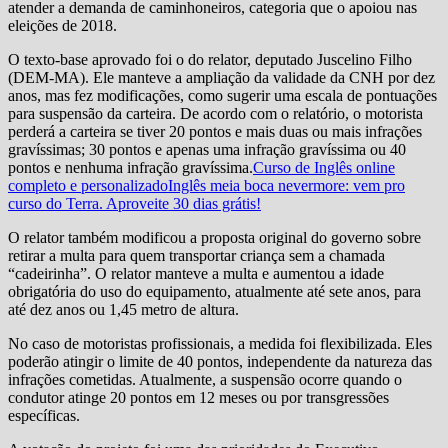
atender a demanda de caminhoneiros, categoria que o apoiou nas
eleições de 2018.
O texto-base aprovado foi o do relator, deputado Juscelino Filho
(DEM-MA). Ele manteve a ampliação da validade da CNH por dez
anos, mas fez modificações, como sugerir uma escala de pontuações
para suspensão da carteira. De acordo com o relatório, o motorista
perderá a carteira se tiver 20 pontos e mais duas ou mais infrações
gravíssimas; 30 pontos e apenas uma infração gravíssima ou 40
pontos e nenhuma infração gravíssima.
Curso de Inglês online
completo e personalizadoInglês meia boca nevermore: vem pro
curso do Terra. Aproveite 30 dias grátis!
O relator também modificou a proposta original do governo sobre
retirar a multa para quem transportar criança sem a chamada
“cadeirinha”. O relator manteve a multa e aumentou a idade
obrigatória do uso do equipamento, atualmente até sete anos, para
até dez anos ou 1,45 metro de altura.
No caso de motoristas profissionais, a medida foi flexibilizada. Eles
poderão atingir o limite de 40 pontos, independente da natureza das
infrações cometidas. Atualmente, a suspensão ocorre quando o
condutor atinge 20 pontos em 12 meses ou por transgressões
específicas.