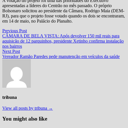
A votação do projeto foi uma das prioridades do Executivo
apresentadas a líderes do Centrão no mês passado. O próprio
Bolsonaro solicitou ao presidente da Câmara, Rodrigo Maia (DEM-
RJ), para que o projeto fosse votado quando os dois se encontraram,
em 14 de maio, no Palácio do Planalto.
Navegação
Previous
Previous Post
post:
CÂMARA DE BELA VISTA: Após devolver 150 mil reais para
de
aquisição de 12 parquinhos, presidente Xetinho confirma instalação
Post
nos bairros
Next
Next Post
post:
Vereador Ramão Paredes pede manutenção em veículos da saúde
tribuna
View all posts by tribuna →
You might also like