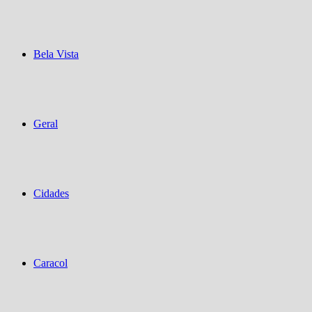
Bela Vista
Geral
Cidades
Caracol