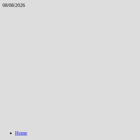
Skip
08/08/2026
to
content
Home