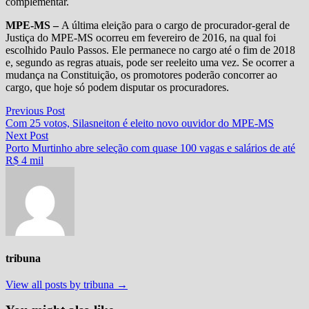
complementar.
MPE-MS –
A última eleição para o cargo de procurador-geral de
Justiça do MPE-MS ocorreu em fevereiro de 2016, na qual foi
escolhido Paulo Passos. Ele permanece no cargo até o fim de 2018
e, segundo as regras atuais, pode ser reeleito uma vez. Se ocorrer a
mudança na Constituição, os promotores poderão concorrer ao
cargo, que hoje só podem disputar os procuradores.
Navegação
Previous
Previous Post
post:
Com 25 votos, Silasneiton é eleito novo ouvidor do MPE-MS
de
Next
Next Post
Post
post:
Porto Murtinho abre seleção com quase 100 vagas e salários de até
R$ 4 mil
tribuna
View all posts by tribuna →