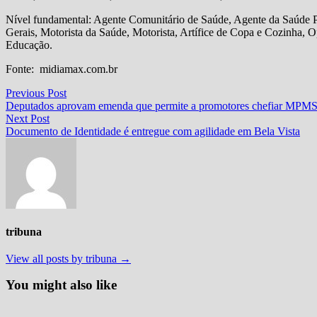
Nível fundamental: Agente Comunitário de Saúde, Agente da Saúde Pú
Gerais, Motorista da Saúde, Motorista, Artífice de Copa e Cozinha, 
Educação.
Fonte: midiamax.com.br
Navegação
Previous
Previous Post
post:
Deputados aprovam emenda que permite a promotores chefiar MPM
de
Next
Next Post
Post
post:
Documento de Identidade é entregue com agilidade em Bela Vista
tribuna
View all posts by tribuna →
You might also like