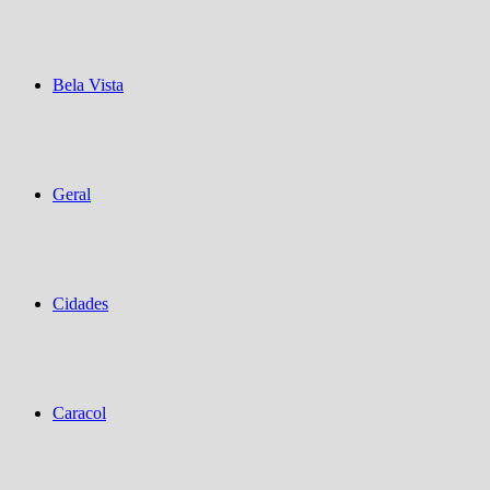
Bela Vista
Geral
Cidades
Caracol