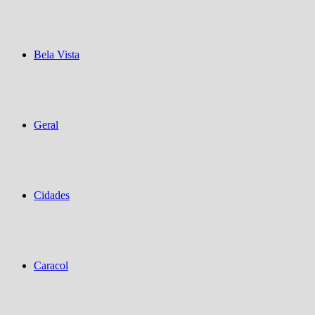
Bela Vista
Geral
Cidades
Caracol