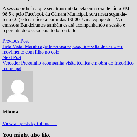
A sessão ordinária que será transmitida pela emissora de rádio FM
98,5 e pelo Facebook da Câmara Municipal, será nesta segunda-
feira (25) e terá início a partir das 19h00. Uma equipe de TV, da
emissora Bandeirantes também estará acompanhando a sessão e
repercutindo o caso para todo o estado.
Navegação
Previous
Previous Post
post:
Bela Vista: Marido agride esposa esposa, que salta de carro em
de
movimento com filho no colo
Post
Next
Next Post
post:
Vereador Preguinho acompanha visita técnica em obra do frigorífico
municipal
tribuna
View all posts by tribuna →
You might also like