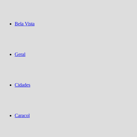
Bela Vista
Geral
Cidades
Caracol