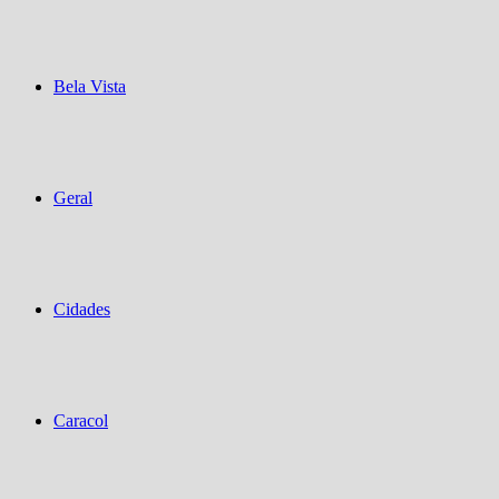
Bela Vista
Geral
Cidades
Caracol