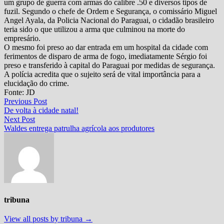
um grupo de guerra com armas do calibre .50 e diversos tipos de
fuzil. Segundo o chefe de Ordem e Segurança, o comissário Miguel
Angel Ayala, da Policia Nacional do Paraguai, o cidadão brasileiro
teria sido o que utilizou a arma que culminou na morte do
empresário.
O mesmo foi preso ao dar entrada em um hospital da cidade com
ferimentos de disparo de arma de fogo, imediatamente Sérgio foi
preso e transferido à capital do Paraguai por medidas de segurança.
A polícia acredita que o sujeito será de vital importância para a
elucidação do crime.
Fonte: JD
Navegação
Previous
Previous Post
post:
De volta à cidade natal!
de
Next
Next Post
Post
post:
Waldes entrega patrulha agrícola aos produtores
tribuna
View all posts by tribuna →