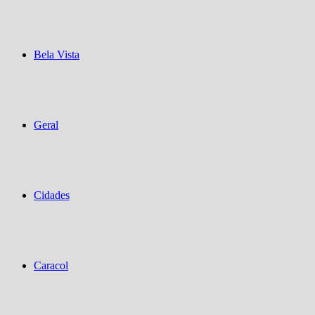
Bela Vista
Geral
Cidades
Caracol