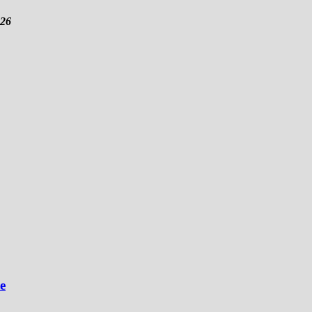
326
e