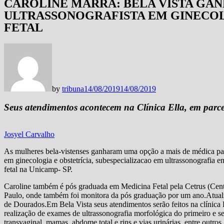
CAROLINE MARRA: BELA VISTA GA
ULTRASSONOGRAFISTA EM GINECOL
FETAL
by
tribuna
14/08/2019
14/08/2019
Seus atendimentos acontecem na Clínica Ella, em parc
Josyel Carvalho
As mulheres bela-vistenses ganharam uma opção a mais de médica para
em ginecologia e obstetrícia, subespecializacao em ultrassonografia e
fetal na Unicamp- SP.
Caroline também é pós graduada em Medicina Fetal pela Cetrus (Cen
Paulo, onde também foi monitora da pós graduação por um ano.Atualm
de Dourados.Em Bela Vista seus atendimentos serão feitos na clínica
realização de exames de ultrassonografia morfológica do primeiro e se
transvaginal, mamas, abdome total e rins e vias urinárias, entre outro