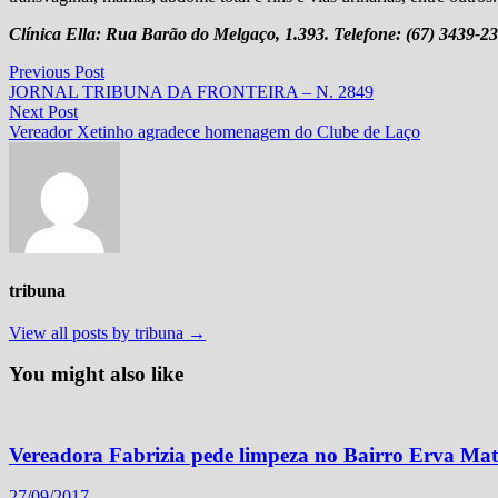
Clínica Ella: Rua Barão do Melgaço, 1.393.
Telefone: (67) 3439-2
Navegação
Previous
Previous Post
post:
JORNAL TRIBUNA DA FRONTEIRA – N. 2849
de
Next
Next Post
Post
post:
Vereador Xetinho agradece homenagem do Clube de Laço
tribuna
View all posts by tribuna →
You might also like
Vereadora Fabrizia pede limpeza no Bairro Erva Mat
27/09/2017