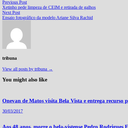
Navegação
Previous
Previous Post
post:
Xetinho pede limpeza de CEIM e retirada de galhos
de
Next
Next Post
Post
post:
Ensaio fotográfico da modelo Ariane Silva Rachid
tribuna
View all posts by tribuna →
You might also like
Onevan de Matos visita Bela Vista e entrega recurso
30/03/2017
Aos 48 anos, morre o bela-vistense Pedro Rodrigues