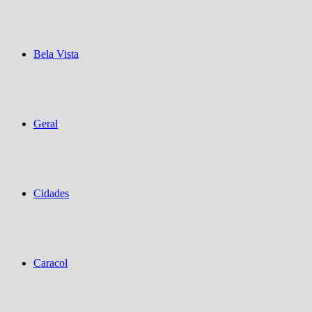
Bela Vista
Geral
Cidades
Caracol