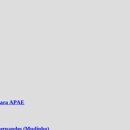
 para APAE
 Fernandes (Mudinho)