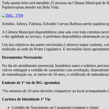
Toda quarta-feira será atendido 25 pessoas na Câmara Municipal de Be
Papiloscopista atender em Bela Vista.
Xetinho, Johnys, Fabrizia, Edvaldo Cuevas Barboza perito papiloscop
A Câmera Municipal disponibilizou uma sala com toda estrutura necess
e dar agilidade ao serviço. A prefeitura disponibiliza alimentação ao 
Um dos objetivos das partes envolvidas é oferecer maior conforto, co
realizado na sede do Poder Legislativo. E necessário fazer agendamen
Documentos Necessários
No dia do atendimento presencial, brasileiros natos e solteiros precis
viúvos entregam a certidão de casamento com averbação, dependendo do
de naturalização ou, se menor de 18 anos, o certificado de naturalizaç
Emissão de 1ª via de RG- (gratuita)
“Os menores de 16 anos deverão comparecer ao local acompanhado d
Carteira de Identidade 1ª Via
Certidão de Nascimento ou Casamento (original e cópia)