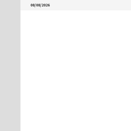
Skip
08/08/2026
to
content