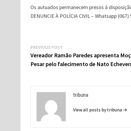
Os autuados permanecem presos à disposição
DENUNCIE À POLÍCIA CIVIL – Whatsapp (067)
Navegação
Previous
PREVIOUS POST
de
post:
Vereador Ramão Paredes apresenta Moç
Pesar pelo falecimento de Nato Echever
Post
tribuna
View all posts by tribuna →