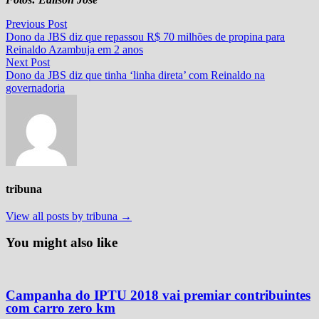
Navegação
Previous
Previous Post
post:
Dono da JBS diz que repassou R$ 70 milhões de propina para
de
Reinaldo Azambuja em 2 anos
Post
Next
Next Post
post:
Dono da JBS diz que tinha ‘linha direta’ com Reinaldo na
governadoria
tribuna
View all posts by tribuna →
You might also like
Campanha do IPTU 2018 vai premiar contribuintes
com carro zero km