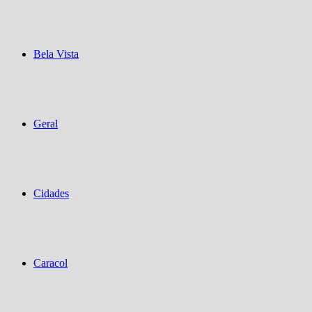
Bela Vista
Geral
Cidades
Caracol