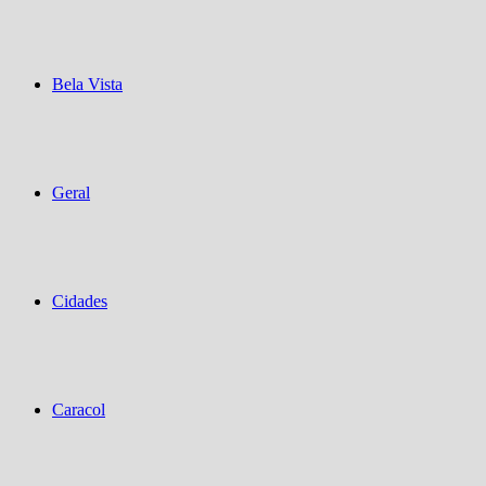
Bela Vista
Geral
Cidades
Caracol