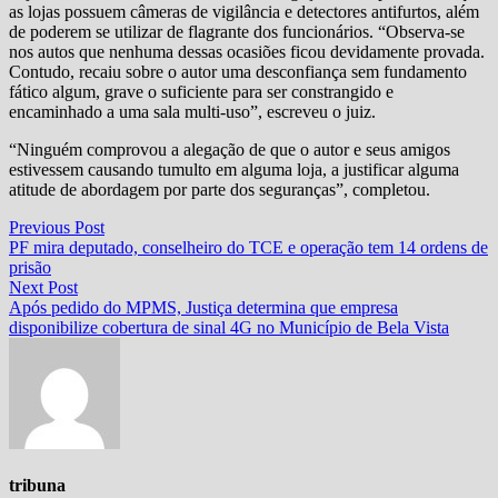
as lojas possuem câmeras de vigilância e detectores antifurtos, além
de poderem se utilizar de flagrante dos funcionários. “Observa-se
nos autos que nenhuma dessas ocasiões ficou devidamente provada.
Contudo, recaiu sobre o autor uma desconfiança sem fundamento
fático algum, grave o suficiente para ser constrangido e
encaminhado a uma sala multi-uso”, escreveu o juiz.
“Ninguém comprovou a alegação de que o autor e seus amigos
estivessem causando tumulto em alguma loja, a justificar alguma
atitude de abordagem por parte dos seguranças”, completou.
Navegação
Previous
Previous Post
post:
PF mira deputado, conselheiro do TCE e operação tem 14 ordens de
de
prisão
Post
Next
Next Post
post:
Após pedido do MPMS, Justiça determina que empresa
disponibilize cobertura de sinal 4G no Município de Bela Vista
tribuna