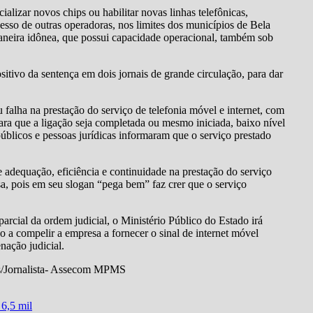
alizar novos chips ou habilitar novas linhas telefônicas,
cesso de outras operadoras, nos limites dos municípios de Bela
maneira idônea, que possui capacidade operacional, também sob
sitivo da sentença em dois jornais de grande circulação, para dar
falha na prestação do serviço de telefonia móvel e internet, com
ara que a ligação seja completada ou mesmo iniciada, baixo nível
públicos e pessoas jurídicas informaram que o serviço prestado
e adequação, eficiência e continuidade na prestação do serviço
a, pois em seu slogan “pega bem” faz crer que o serviço
rcial da ordem judicial, o Ministério Público do Estado irá
 a compelir a empresa a fornecer o sinal de internet móvel
nação judicial.
ves/Jornalista- Assecom MPMS
 6,5 mil