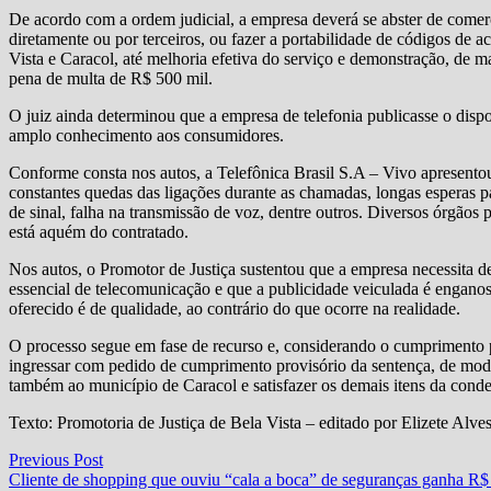
De acordo com a ordem judicial, a empresa deverá se abster de comerci
diretamente ou por terceiros, ou fazer a portabilidade de códigos de a
Vista e Caracol, até melhoria efetiva do serviço e demonstração, de 
pena de multa de R$ 500 mil.
O juiz ainda determinou que a empresa de telefonia publicasse o dispo
amplo conhecimento aos consumidores.
Conforme consta nos autos, a Telefônica Brasil S.A – Vivo apresentou 
constantes quedas das ligações durante as chamadas, longas esperas p
de sinal, falha na transmissão de voz, dentre outros. Diversos órgãos 
está aquém do contratado.
Nos autos, o Promotor de Justiça sustentou que a empresa necessita d
essencial de telecomunicação e que a publicidade veiculada é enganos
oferecido é de qualidade, ao contrário do que ocorre na realidade.
O processo segue em fase de recurso e, considerando o cumprimento pa
ingressar com pedido de cumprimento provisório da sentença, de modo
também ao município de Caracol e satisfazer os demais itens da conde
Texto: Promotoria de Justiça de Bela Vista – editado por Elizete Al
Navegação
Previous
Previous Post
post:
Cliente de shopping que ouviu “cala a boca” de seguranças ganha R$
de