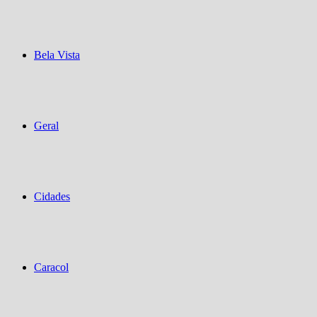
Bela Vista
Geral
Cidades
Caracol