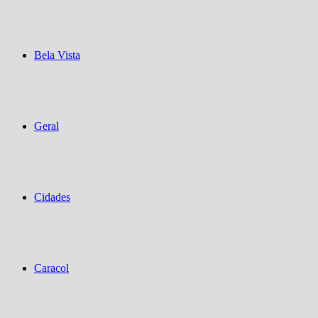
Bela Vista
Geral
Cidades
Caracol