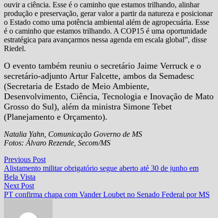
ouvir a ciência. Esse é o caminho que estamos trilhando, alinhar
produção e preservação, gerar valor a partir da natureza e posicionar
o Estado como uma potência ambiental além de agropecuária. Esse
é o caminho que estamos trilhando. A COP15 é uma oportunidade
estratégica para avançarmos nessa agenda em escala global”, disse
Riedel.
O evento também reuniu o secretário Jaime Verruck e o
secretário-adjunto Artur Falcette, ambos da Semadesc
(Secretaria de Estado de Meio Ambiente,
Desenvolvimento, Ciência, Tecnologia e Inovação de Mato
Grosso do Sul), além da ministra Simone Tebet
(Planejamento e Orçamento).
Natalia Yahn, Comunicação Governo de MS
Fotos: Álvaro Rezende, Secom/MS
Navegação
Previous
Previous Post
post:
Alistamento militar obrigatório segue aberto até 30 de junho em
de
Bela Vista
Post
Next
Next Post
post:
PT confirma chapa com Vander Loubet no Senado Federal por MS