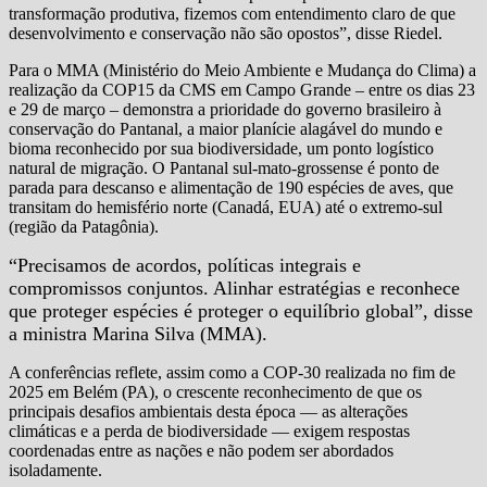
transformação produtiva, fizemos com entendimento claro de que
desenvolvimento e conservação não são opostos”, disse Riedel.
Para o MMA (Ministério do Meio Ambiente e Mudança do Clima) a
realização da COP15 da CMS em Campo Grande – entre os dias 23
e 29 de março – demonstra a prioridade do governo brasileiro à
conservação do Pantanal, a maior planície alagável do mundo e
bioma reconhecido por sua biodiversidade, um ponto logístico
natural de migração. O Pantanal sul-mato-grossense é ponto de
parada para descanso e alimentação de 190 espécies de aves, que
transitam do hemisfério norte (Canadá, EUA) até o extremo-sul
(região da Patagônia).
“Precisamos de acordos, políticas integrais e
compromissos conjuntos. Alinhar estratégias e reconhece
que proteger espécies é proteger o equilíbrio global”, disse
a ministra Marina Silva (MMA).
A conferências reflete, assim como a COP-30 realizada no fim de
2025 em Belém (PA), o crescente reconhecimento de que os
principais desafios ambientais desta época — as alterações
climáticas e a perda de biodiversidade — exigem respostas
coordenadas entre as nações e não podem ser abordados
isoladamente.