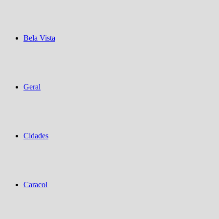
Bela Vista
Geral
Cidades
Caracol