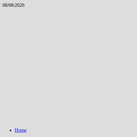
Skip
08/08/2026
to
content
Home