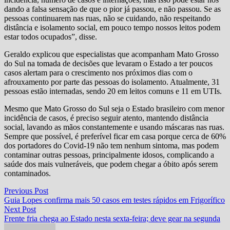
dando a falsa sensação de que o pior já passou, e não passou. Se as
pessoas continuarem nas ruas, não se cuidando, não respeitando
distância e isolamento social, em pouco tempo nossos leitos podem
estar todos ocupados”, disse.
Geraldo explicou que especialistas que acompanham Mato Grosso
do Sul na tomada de decisões que levaram o Estado a ter poucos
casos alertam para o crescimento nos próximos dias com o
afrouxamento por parte das pessoas do isolamento. Atualmente, 31
pessoas estão internadas, sendo 20 em leitos comuns e 11 em UTIs.
Mesmo que Mato Grosso do Sul seja o Estado brasileiro com menor
incidência de casos, é preciso seguir atento, mantendo distância
social, lavando as mãos constantemente e usando máscaras nas ruas.
Sempre que possível, é preferível ficar em casa porque cerca de 60%
dos portadores do Covid-19 não tem nenhum sintoma, mas podem
contaminar outras pessoas, principalmente idosos, complicando a
saúde dos mais vulneráveis, que podem chegar a óbito após serem
contaminados.
Navegação
Previous
Previous Post
post:
Guia Lopes confirma mais 50 casos em testes rápidos em Frigorífico
de
Next
Next Post
Post
post:
Frente fria chega ao Estado nesta sexta-feira; deve gear na segunda