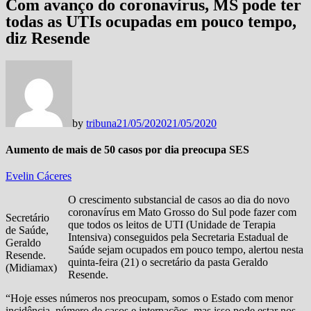
Com avanço do coronavírus, MS pode ter
todas as UTIs ocupadas em pouco tempo,
diz Resende
by
tribuna
21/05/2020
21/05/2020
Aumento de mais de 50 casos por dia preocupa SES
Evelin Cáceres
O crescimento substancial de casos ao dia do novo
coronavírus em Mato Grosso do Sul pode fazer com
Secretário
que todos os leitos de UTI (Unidade de Terapia
de Saúde,
Intensiva) conseguidos pela Secretaria Estadual de
Geraldo
Saúde sejam ocupados em pouco tempo, alertou nesta
Resende.
quinta-feira (21) o secretário da pasta Geraldo
(Midiamax)
Resende.
“Hoje esses números nos preocupam, somos o Estado com menor
incidência, número de casos e internações, mas isso pode estar nos