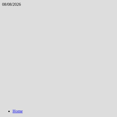
Skip
08/08/2026
to
content
Home