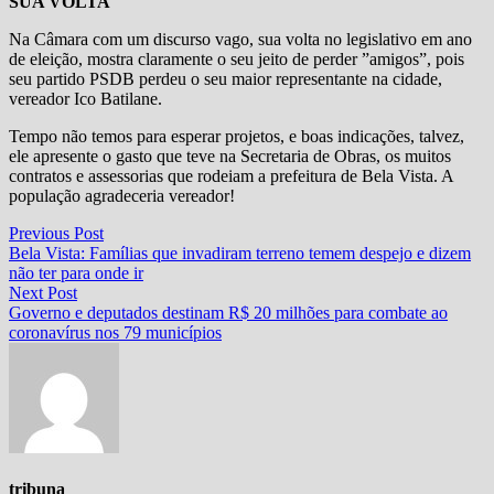
SUA VOLTA
Na Câmara com um discurso vago, sua volta no legislativo em ano
de eleição, mostra claramente o seu jeito de perder ”amigos”, pois
seu partido PSDB perdeu o seu maior representante na cidade,
vereador Ico Batilane.
Tempo não temos para esperar projetos, e boas indicações, talvez,
ele apresente o gasto que teve na Secretaria de Obras, os muitos
contratos e assessorias que rodeiam a prefeitura de Bela Vista. A
população agradeceria vereador!
Navegação
Previous
Previous Post
post:
Bela Vista: Famílias que invadiram terreno temem despejo e dizem
de
não ter para onde ir
Post
Next
Next Post
post:
Governo e deputados destinam R$ 20 milhões para combate ao
coronavírus nos 79 municípios
tribuna