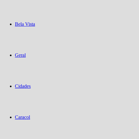
Bela Vista
Geral
Cidades
Caracol