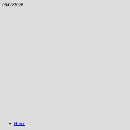
Skip
08/08/2026
to
content
Home