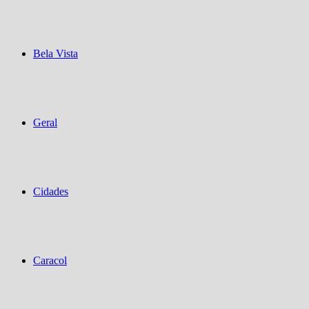
Bela Vista
Geral
Cidades
Caracol