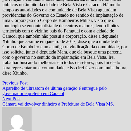
públicos no âmbito da cidade de Bela Vista e Caracol. Há muito
tempo as autoridades e a comunidade de Bela Vista aguardam
providencias do Governo do Estado no sentido da implantação de
uma Corporação do Corpo de Bombeiros Militar, visto que o
município se encontra distante de centros maiores, tendo limites
territoriais com o vizinho país do Paraguai e com a cidade de
Caracol que também não possui a corporação, disse a deputada.
Xitinho que assume em janeiro de 2017, disse que a unidade do
Corpo de Bombeiro e uma antiga reivindicação da comunidade, por
isso solicitei junto à deputada Mara, que ela busque uma parceria
com o governo no sentido da implantação em Bela Vista. Irei
trabalhar buscando melhorias em todos os setores, pois fui eleito
para representar uma comunidade, e isso irei fazer com muita honra,
disse Xitinho.
Navegação
Previous
Previous Post
post:
Aparelho de ultrassom de última geração é entregue pelo
de
governador e prefeito em Caracol
Post
Next
Next Post
post:
Câmara vai devolver dinheiro à Prefeitura de Bela Vista MS.