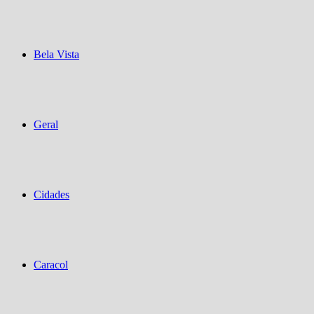
Bela Vista
Geral
Cidades
Caracol