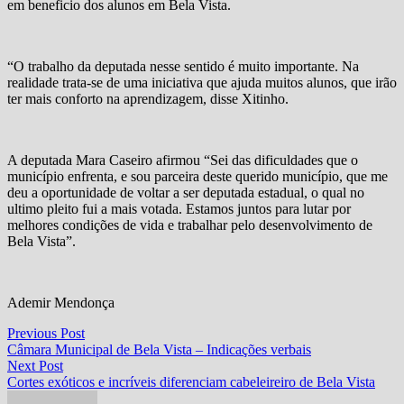
em beneficio dos alunos em Bela Vista.
“O trabalho da deputada nesse sentido é muito importante. Na
realidade trata-se de uma iniciativa que ajuda muitos alunos, que irão
ter mais conforto na aprendizagem, disse Xitinho.
A deputada Mara Caseiro afirmou “Sei das dificuldades que o
município enfrenta, e sou parceira deste querido município, que me
deu a oportunidade de voltar a ser deputada estadual, o qual no
ultimo pleito fui a mais votada. Estamos juntos para lutar por
melhores condições de vida e trabalhar pelo desenvolvimento de
Bela Vista”.
Ademir Mendonça
Navegação
Previous
Previous Post
post:
Câmara Municipal de Bela Vista – Indicações verbais
de
Next
Next Post
Post
post:
Cortes exóticos e incríveis diferenciam cabeleireiro de Bela Vista