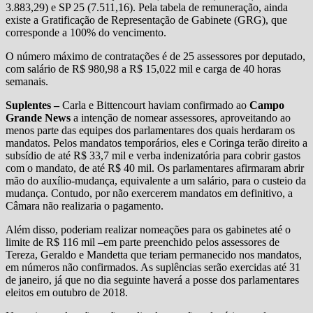
3.883,29) e SP 25 (7.511,16). Pela tabela de remuneração, ainda
existe a Gratificação de Representação de Gabinete (GRG), que
corresponde a 100% do vencimento.
O número máximo de contratações é de 25 assessores por deputado,
com salário de R$ 980,98 a R$ 15,022 mil e carga de 40 horas
semanais.
Suplentes –
Carla e Bittencourt haviam confirmado ao
Campo
Grande News
a intenção de nomear assessores, aproveitando ao
menos parte das equipes dos parlamentares dos quais herdaram os
mandatos. Pelos mandatos temporários, eles e Coringa terão direito a
subsídio de até R$ 33,7 mil e verba indenizatória para cobrir gastos
com o mandato, de até R$ 40 mil. Os parlamentares afirmaram abrir
mão do auxílio-mudança, equivalente a um salário, para o custeio da
mudança. Contudo, por não exercerem mandatos em definitivo, a
Câmara não realizaria o pagamento.
Além disso, poderiam realizar nomeações para os gabinetes até o
limite de R$ 116 mil –em parte preenchido pelos assessores de
Tereza, Geraldo e Mandetta que teriam permanecido nos mandatos,
em números não confirmados. As suplências serão exercidas até 31
de janeiro, já que no dia seguinte haverá a posse dos parlamentares
eleitos em outubro de 2018.