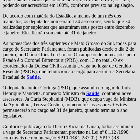
podendo ser acrescidos em 100%, conforme previsto na legislação.
De acordo com matéria do Estadão, a menos de um mês dos
mandatos, os deputados nomearam 124 assessores, sendo que 74
realizadas por suplentes que assumiram seus postos entre dezembro
e janeiro. Eles ficarão somente até 31 de janeiro.
As nomeações dos três suplentes de Mato Grosso do Sul, todas para
cargo de Secretário Parlamentar, foram publicadas desde o dia 2 de
janeiro, no Diário Oficial da União. O campeão de nomeações pelo
Estado é o Coronel Bittencourt (PRB), com 13 no total. O ex-
coordenador da Defesa Civil assumiu a vaga no lugar de Geraldo
Resende (PSDB), que renunciou ao cargo para assumir a Secretaria
Estadual de
Saúde
.
O deputado Junior Coringa (PSD), que assumiu no lugar de Luiz
Henrique Mandetta, nomeado Ministro da
Saúde
, contratou nove
assessores. Já Carla Stephanini (MDB), que ocupa vaga da Ministra
da Agricultura, Tereza Cristina, nomeou três assessores. Os três
permanecerão no cargo até 31 de janeiro, quando termina o ano
legislativo.
Conforme publicação do Diário Oficial da União, todos assumiram
a vaga de Secretário Parlamentar, previsto na Lei nº 8.112 /1990,
com níveis de remuneração SP10 (R$ 2.287,02), SP17 (R$