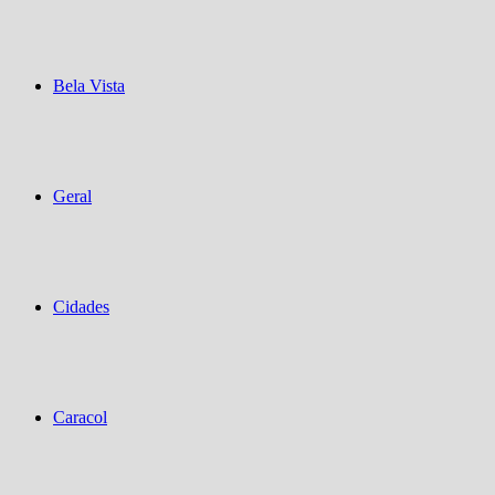
Bela Vista
Geral
Cidades
Caracol