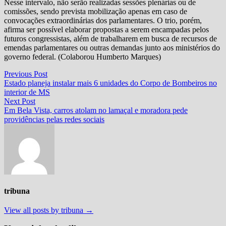
Nesse intervalo, não serão realizadas sessões plenárias ou de
comissões, sendo prevista mobilização apenas em caso de
convocações extraordinárias dos parlamentares. O trio, porém,
afirma ser possível elaborar propostas a serem encampadas pelos
futuros congressistas, além de trabalharem em busca de recursos de
emendas parlamentares ou outras demandas junto aos ministérios do
governo federal. (Colaborou Humberto Marques)
Navegação
Previous
Previous Post
post:
Estado planeja instalar mais 6 unidades do Corpo de Bombeiros no
de
interior de MS
Post
Next
Next Post
post:
Em Bela Vista, carros atolam no lamaçal e moradora pede
providências pelas redes sociais
tribuna
View all posts by tribuna →