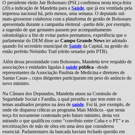
O presidente eleito Jair Bolsonaro (PSL) confirmou nesta terça-feira
(20) a indicação de Mandetta para a
Saúde
, que já era ventilada pela
imprensa nacional há, pelo menos, uma semana. O deputado sul-
mato-grossense colaborou com a plataforma de gestão de Bolsonaro
apresentada durante a campanha eleitoral –partiu dele, por exemplo,
a sugestão de que gestantes passem por acompanhamento
odontológico a fim de evitar partos prematuros, experiência que o
parlamentar do DEM disse ao
Campo Grande News
ter adotado
quando foi secretário municipal de
Saúde
da Capital, na gestão do
então prefeito Nelsinho Trad (eleito senador pelo PTB).
Além dessa proximidade com Bolsonaro, Mandetta teve respaldo de
associações e entidades ligadas à
saúde
pública
–desde
representantes da Associação Paulista de Medicina e diretores de
Santas Casas–, cujos dirigentes participaram em peso do anúncio do
novo ministro.
Na Câmara dos Deputados, Mandetta atuou na Comissão de
Seguridade Social e Família, a qual presidiu e que tem entre os
temas analisados projetos na área de
saúde
. Foi lá, por exemplo, de
onde ele disparou críticas ao programa Mais Médicos –que nesta
terça foi novamente contestado pelo futuro ministro, desta vez
mirando o que qualificou como “convênio entre Cuba e o PT” e as
terceirizações de mão de obra em uma área que considerou
essencial. Parlamentares da bancada haviam fechado questão em