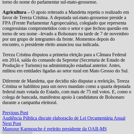
torno do nome do parlamentar sul-mato-grossense.
Agricultura –
O apoio reiterado a Mandetta repetiu o realizado em
favor de Tereza Cristina. A deputada sul-mato-grossense preside a
FPA (Frente Parlamentar Agropecuária), colegiado que representa
congressistas comprometidos com o setor e que fechou questão em
torno de seu nome –levado a Bolsonaro na tarde de 7 de novembro
por um grupo de integrantes da frente. Momentos depois do
encontro, o presidente eleito anunciou sua indicada.
Tereza Cristina disputou a primeira eleição para a Câmara Federal
em 2014, saída do comando da Seprotur (Secretaria de Estado de
Produção e Turismo) na administração estadual anterior. Antes,
militou em entidades ligadas ao setor rural em Mato Grosso do Sul.
Diferente de Mandetta, que decidiu não disputar a reeleição, Tereza
Cristina se habilitou para um novo mandato como a quarta deputada
federal mais votada do Estado, com mais de 75 mil votos. E, como o
colega de bancada, manifestou apoio à candidatura de Bolsonaro
durante a campanha eleitoral.
Navegação
Previous
Previous Post
post:
Audiência Pública discute elaboração de Lei Orçamentária Anual
de
Next
Next Post
Post
post:
Mansour Karmouche é reeleito presidente da OAB-MS