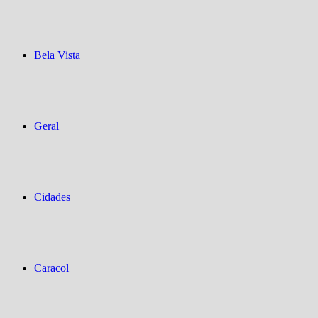
Bela Vista
Geral
Cidades
Caracol