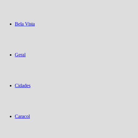
Bela Vista
Geral
Cidades
Caracol