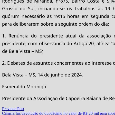
Rodrigues de Miranda, nº875, Bairro Costa e Sil
Grosso do Sul, iniciando-se os trabalhos às 19 
quórum necessário às 19:15 horas em segunda c
para deliberarem sobre a seguinte ordem do dia:
1. Renúncia do presidente atual da associação 
presidente, com observância do Artigo 20, alínea “
de Bela Vista – MS;
2. Debates de assuntos concernentes ao interesse 
Bela Vista – MS, 14 de junho de 2024.
Esmeraldo Morinigo
Presidente da Associação de Capoeira Baiana de Bel
Navegação
Previous
Previous Post
post:
Câmara faz devolução do duodécimo no valor de R$ 20 mil para apoi