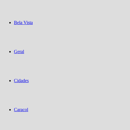
Bela Vista
Geral
Cidades
Caracol