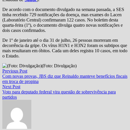
De acordo com o documento divulgado na semana passada, a SES
tinha recebido 729 notificações da doença, mas exames do Lacen
(Laboratório Central) confirmaram 122 casos. No boletim desta
quarta-feira (1º), o documento divulga quatro novas notificações e
dois casos confirmados.
De 1º de janeiro até o dia 31 de julho, 26 pessoas morreram em
decorrência da gripe. Os vírus H1N1 e H3N2 foram os subtipos que
mais resultaram em óbitos. Cada um deles registra 10 casos, em todo
o Estado.
(Foto: Divulgação)
Navegação
Previous
Previous Post
post:
Com novas provas, JBS diz que Reinaldo manteve benefícios fiscais
de
em troca de propina
Post
Next
Next Post
post:
Voto para deputado federal vira questão de sobrevivência para
partidos