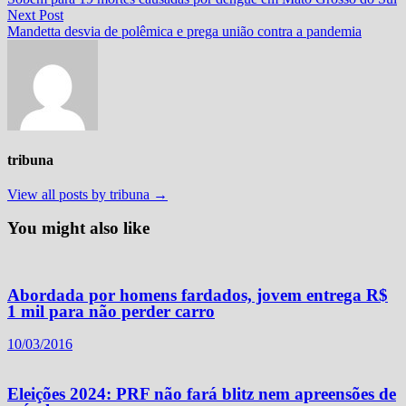
de
Next
Next Post
Post
post:
Mandetta desvia de polêmica e prega união contra a pandemia
tribuna
View all posts by tribuna →
You might also like
Abordada por homens fardados, jovem entrega R$
1 mil para não perder carro
10/03/2016
Eleições 2024: PRF não fará blitz nem apreensões de