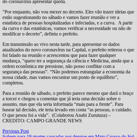
do coronavírus apresentar queda.
“Por enquanto, não vou mexer no decreto. Eles vão trazer ideias que
estão sugestionando no sábado e vamos fazer reunião e ver a
estatística de pessoas hospitalizadas e infectadas, e a curva. A partir
da curva e das estatísticas, vamos verificar a necessidade ou não de
modificar o decreto”, definiu o prefeito.
Em transmissão ao vivo nesta tarde, para apresentar os dados
atualizados do novo coronavírus na Capital, o prefeito reiterou o que
foi falado na reunião e acrescentou que para fazer qualquer
mudança, “quero ter a segurança da ciência e Medicina, ainda que a
ordem econômica me pressione, não posso conflitar com a
segurança das pessoas”. “Não podemos estrangular a economia da
nossa cidade, mas vamos encontrar um ponto de equilíbrio”,
completou.
Para a reunião de sábado, o prefeito parece mesmo que dará o braço
a torcer e chegou a comentar que já teria uma decisão sobre o
assunto, mas que ela seria informada “mais para a frente”. Para
basear tal decisão, ele teria levado em conta “as pessoas, o cuidado.
O que pesou foi a vida”. (Colaborou Anahi Zurutuza) –
CREDITO: CAMPO GRANDE NEWS
Navegação
Previous
Previous Post
post:
Sobem para 19 mortes causadas por dengue em Mato Grosso do Sul