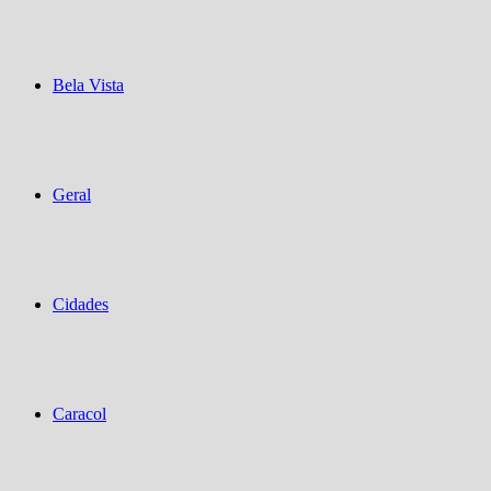
Bela Vista
Geral
Cidades
Caracol