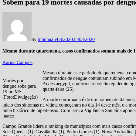
Sobem para 19 mortes causadas por dengu
by
tribuna
25/03/2020
25/03/2020
Mesmo durante quarentena, casos confirmados somam mais de 1
Karina Campos
Mesmo durante este período de quarentena, como
confirmados de dengue continuam subindo em Ma
Mortes por
Aedes aegypti, conforme o boletim epidemiológi
dengue sobe para
quarta-feira (25).
19 no MS.
(Foto:Divulgação)
A morte confirmada é de um homem de 42 anos,
início dos sintomas na vítima começaram no dia 14 deste mês, e a mor
tinha histórico de hipertensão. Com isso, a Vigilância Sanitária apon
março.
Campo Grande lidera o ranking de municípios com mais casos confirm
Sete Quedas (1), Cassilândia (1), Pedro Gomes (1), Nova Andradina (