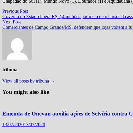
Chapadão do Sul (1), Mundo Novo (1), Dourados (1) e Aquidauana (
Navegação
Previous
Previous Post
post:
Governo do Estado libera R$ 2,4 milhões por meio de recursos da assi
de
Next
Next Post
Post
post:
Comerciantes de Campo Grande/MS, defendem que lojas voltem a fun
tribuna
View all posts by tribuna →
You might also like
Emenda de Onevan auxilia ações de Selvíria contra 
13/07/2020
13/07/2020