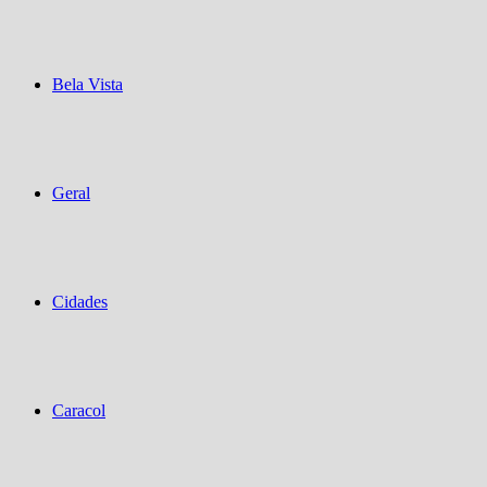
Bela Vista
Geral
Cidades
Caracol