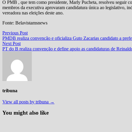
O PMB , que tem como presidente, Marly Pucheta, resolveu seguir co
membros da executiva aprovaram candidatura única ao legislativo, i
vereadora nas eleições deste ano.
Fonte: Belavistamsnews
Navegação
Previous
Previous Post
post:
PMDB realiza convenção e oficializa Guto Zacarias candidato a prefei
de
Next
Next Post
Post
post:
PT do B realiza convenção e define apoio as candidaturas de Reinaldo 
tribuna
View all posts by tribuna →
You might also like