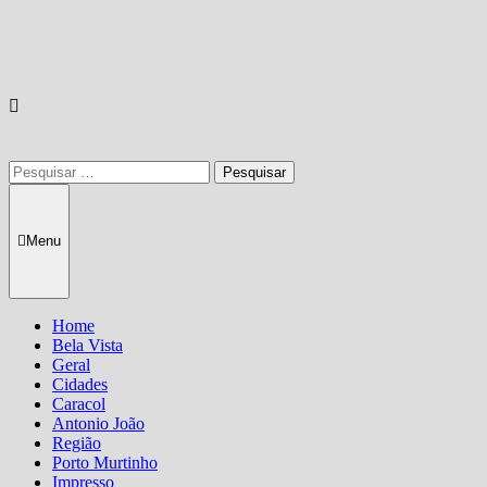
Pesquisar
por:
Menu
Home
Bela Vista
Geral
Cidades
Caracol
Antonio João
Região
Porto Murtinho
Impresso