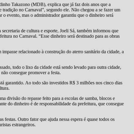
dinho Takazono (MDB), explica que já faz dois anos que a
 de tradição no Carnaval”, segundo ele. Não chegou a se fazer um
ar o evento, mas o administrador garantiu que o dinheiro será
secretaria de cultura e esporte, Joeli Sá, também informou que
itura no Carnaval. “Esse dinheiro será destinado para as obras
impasse relacionado à construção do aterro sanitário da cidade, a
sado, todo o lixo da cidade está sendo levado para outra cidade,
s, não consegue promover a festa.
 garantido. Ao todo são investidos R$ 3 milhões nos cinco dias
ltura.
ma divisão do repasse feito para a escolas de samba, blocos e
ante do dinheiro é de responsabilidade da prefeitura, que consegue
s festas. Outro fator que ajuda nessa espera é quase todos os
ristas estrangeiros.