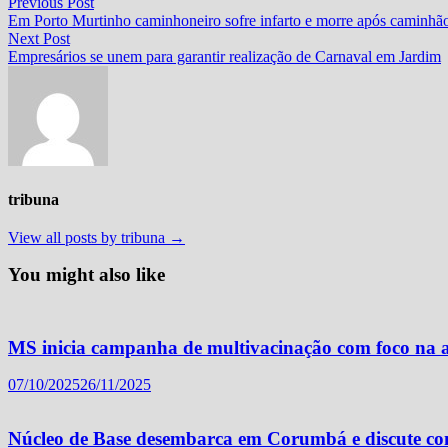
Navegação
Previous
Previous Post
post:
Em Porto Murtinho caminhoneiro sofre infarto e morre após caminhã
de
Next
Next Post
Post
post:
Empresários se unem para garantir realização de Carnaval em Jardim
tribuna
View all posts by tribuna →
You might also like
MS inicia campanha de multivacinação com foco na at
07/10/2025
26/11/2025
Núcleo de Base desembarca em Corumbá e discute com