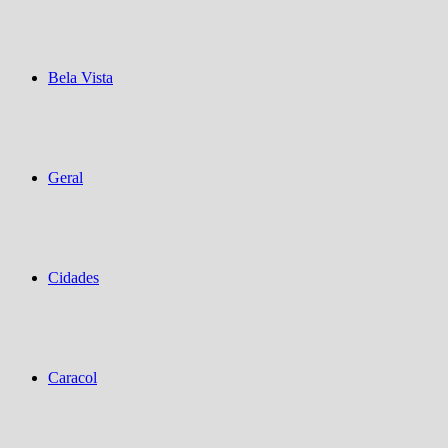
Bela Vista
Geral
Cidades
Caracol