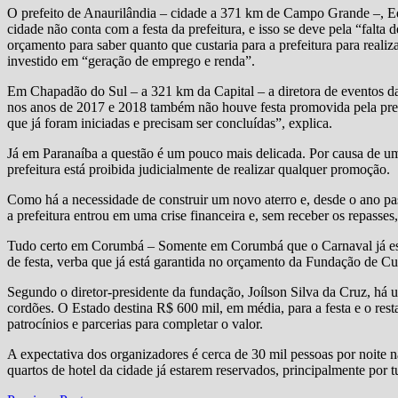
O prefeito de Anaurilândia – cidade a 371 km de Campo Grande –, E
cidade não conta com a festa da prefeitura, e isso se deve pela “falta
orçamento para saber quanto que custaria para a prefeitura para realiz
investido em “geração de emprego e renda”.
Em Chapadão do Sul – a 321 km da Capital – a diretora de eventos da 
nos anos de 2017 e 2018 também não houve festa promovida pela prefe
que já foram iniciadas e precisam ser concluídas”, explica.
Já em Paranaíba a questão é um pouco mais delicada. Por causa de um 
prefeitura está proibida judicialmente de realizar qualquer promoção.
Como há a necessidade de construir um novo aterro e, desde o ano pas
a prefeitura entrou em uma crise financeira e, sem receber os repasse
Tudo certo em Corumbá – Somente em Corumbá que o Carnaval já está
de festa, verba que já está garantida no orçamento da Fundação de Cu
Segundo o diretor-presidente da fundação, Joílson Silva da Cruz, há u
cordões. O Estado destina R$ 600 mil, em média, para a festa e o rest
patrocínios e parcerias para completar o valor.
A expectativa dos organizadores é cerca de 30 mil pessoas por noite na
quartos de hotel da cidade já estarem reservados, principalmente por tu