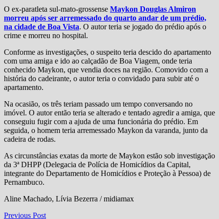
O ex-paratleta sul-mato-grossense
Maykon Douglas Almiron
morreu após ser arremessado do quarto andar de um prédio,
na cidade de Boa Vista
. O autor teria se jogado do prédio após o
crime e morreu no hospital.
Conforme as investigações, o suspeito teria descido do apartamento
com uma amiga e ido ao calçadão de Boa Viagem, onde teria
conhecido Maykon, que vendia doces na região. Comovido com a
história do cadeirante, o autor teria o convidado para subir até o
apartamento.
Na ocasião, os três teriam passado um tempo conversando no
imóvel. O autor então teria se alterado e tentado agredir a amiga, que
conseguiu fugir com a ajuda de uma funcionária do prédio. Em
seguida, o homem teria arremessado Maykon da varanda, junto da
cadeira de rodas.
As circunstâncias exatas da morte de Maykon estão sob investigação
da 3ª DHPP (Delegacia de Polícia de Homicídios da Capital,
integrante do Departamento de Homicídios e Proteção à Pessoa) de
Pernambuco.
Aline Machado, Lívia Bezerra / midiamax
Navegação
Previous
Previous Post