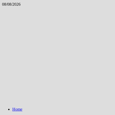
Skip
08/08/2026
to
content
Home