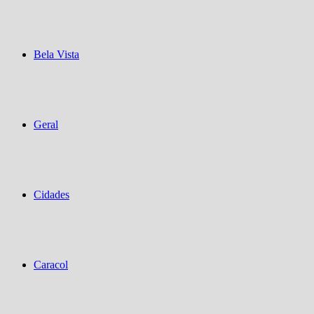
Bela Vista
Geral
Cidades
Caracol