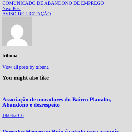
post:
COMUNICADO DE ABANDONO DE EMPREGO
de
Next
Next Post
Post
post:
AVISO DE LICITAÇÃO
tribuna
View all posts by tribuna →
You might also like
Associação de moradores do Bairro Planalto,
Abandono e desrespeito
18/04/2016
Vereador Hemerson Buiu é cotado para assumir