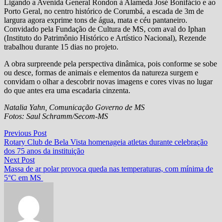
Ligando a Avenida General Rondon à Alameda José Bonifácio e ao
Porto Geral, no centro histórico de Corumbá, a escada de 3m de
largura agora exprime tons de água, mata e céu pantaneiro.
Convidado pela Fundação de Cultura de MS, com aval do Iphan
(Instituto do Patrimônio Histórico e Artístico Nacional), Rezende
trabalhou durante 15 dias no projeto.
A obra surpreende pela perspectiva dinâmica, pois conforme se sobe
ou desce, formas de animais e elementos da natureza surgem e
convidam o olhar a descobrir novas imagens e cores vivas no lugar
do que antes era uma escadaria cinzenta.
Natalia Yahn, Comunicação Governo de MS
Fotos: Saul Schramm/Secom-MS
Navegação
Previous
Previous Post
post:
Rotary Club de Bela Vista homenageia atletas durante celebração
de
dos 75 anos da instituição
Post
Next
Next Post
post:
Massa de ar polar provoca queda nas temperaturas, com mínima de
5°C em MS