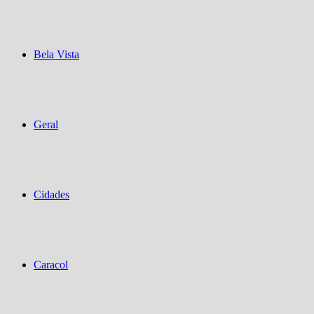
Bela Vista
Geral
Cidades
Caracol