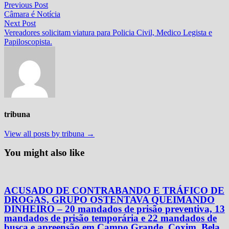
Navegação
Previous
Previous Post
post:
Câmara é Notícia
de
Next
Next Post
Post
post:
Vereadores solicitam viatura para Policia Civil, Medico Legista e
Papiloscopista.
tribuna
View all posts by tribuna →
You might also like
ACUSADO DE CONTRABANDO E TRÁFICO DE
DROGAS, GRUPO OSTENTAVA QUEIMANDO
DINHEIRO – 20 mandados de prisão preventiva, 13
mandados de prisão temporária e 22 mandados de
busca e apreensão em Campo Grande, Coxim, Bela