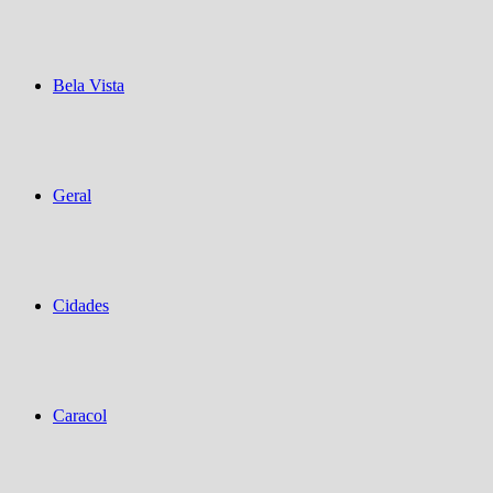
Bela Vista
Geral
Cidades
Caracol