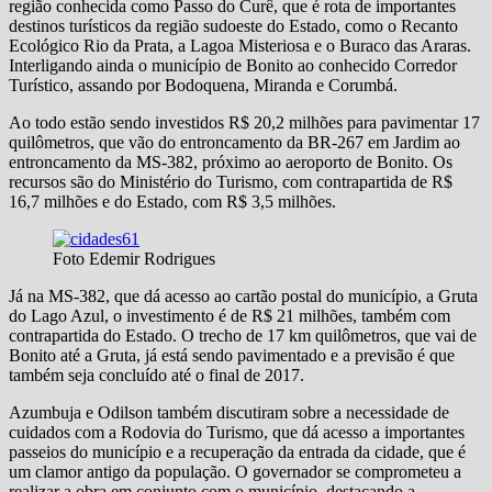
região conhecida como Passo do Curê, que é rota de importantes
destinos turísticos da região sudoeste do Estado, como o Recanto
Ecológico Rio da Prata, a Lagoa Misteriosa e o Buraco das Araras.
Interligando ainda o município de Bonito ao conhecido Corredor
Turístico, assando por Bodoquena, Miranda e Corumbá.
Ao todo estão sendo investidos R$ 20,2 milhões para pavimentar 17
quilômetros, que vão do entroncamento da BR-267 em Jardim ao
entroncamento da MS-382, próximo ao aeroporto de Bonito. Os
recursos são do Ministério do Turismo, com contrapartida de R$
16,7 milhões e do Estado, com R$ 3,5 milhões.
Foto Edemir Rodrigues
Já na MS-382, que dá acesso ao cartão postal do município, a Gruta
do Lago Azul, o investimento é de R$ 21 milhões, também com
contrapartida do Estado. O trecho de 17 km quilômetros, que vai de
Bonito até a Gruta, já está sendo pavimentado e a previsão é que
também seja concluído até o final de 2017.
Azumbuja e Odilson também discutiram sobre a necessidade de
cuidados com a Rodovia do Turismo, que dá acesso a importantes
passeios do município e a recuperação da entrada da cidade, que é
um clamor antigo da população. O governador se comprometeu a
realizar a obra em conjunto com o município, destacando a